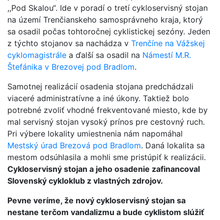
,,Pod Skalou“. Ide v poradí o tretí cykloservisný stojan
na území Trenčianskeho samosprávneho kraja, ktorý
sa osadil počas tohtoročnej cyklistickej sezóny. Jeden
z týchto stojanov sa nachádza v
Trenčíne na Vážskej
cyklomagistrále
a ďalší sa osadil na
Námestí M.R.
Štefánika v Brezovej pod Bradlom
.
Samotnej realizácií osadenia stojana predchádzali
viaceré administratívne a iné úkony. Taktiež bolo
potrebné zvoliť vhodné frekventované miesto, kde by
mal servisný stojan vysoký prínos pre cestovný ruch.
Pri výbere lokality umiestnenia nám napomáhal
Mestský úrad Brezová pod Bradlom
. Daná lokalita sa
mestom odsúhlasila a mohli sme pristúpiť k realizácii.
Cykloservisný stojan a jeho osadenie zafinancoval
Slovenský cykloklub z vlastných zdrojov.
Pevne veríme, že nový cykloservisný stojan sa
nestane terčom vandalizmu a bude cyklistom slúžiť