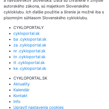
a návštevníkov Slovenska. Dáta sú chránené v zmysle
autorského zákona, sú majetkom Slovenského
cykloklubu. Ich ďalšie použitie a šírenie je možné iba s
písomným súhlasom Slovenského cykloklubu.
CYKLOPORTALY
cykloportal.sk
ba .cykloportal.sk
za .cykloportal.sk
nr .cykloportal.sk
tn .cykloportal.sk
tt .cykloportal.sk
ke .cykloportal.sk
CYKLOPORTAL.SK
Aktuality
Kalendár
Kontakt
Info
Upraviť nastavenia cookies