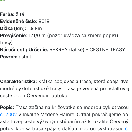
Farba:
žltá
Evidenčné číslo:
8018
Dĺžka (km):
1,8 km
Prevýšenie:
171/0 m (pozor uvádza sa smere popisu
trasy)
Náročnosť / Určenie:
REKREA (ľahké) - CESTNÉ TRASY
Povrch:
asfalt
Charakteristika:
Krátka spojovacia trasa, ktorá spája dve
modré cykloturistické trasy. Trasa je vedená po asfaltovej
ceste popri Červenom potoku.
Popis:
Trasa začína na križovatke so modrou cyklotrasou
č. 2002
v lokalite Medené Hámre. Odtiaľ pokračujeme po
asfaltovej ceste výživným stúpaním až k lokalite Červený
potok, kde sa trasa spája s ďalšou modrou cyklotrasou
č.