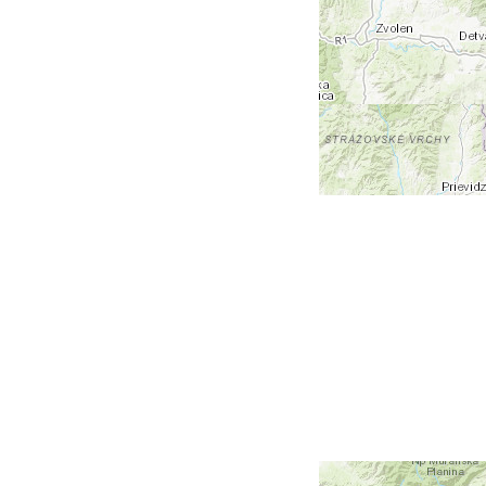
+
-
Leaflet
| Tiles © Esri — Esri, DeLorme, NAVTEQ, TomTom,
Intermap, iPC, USGS, FAO, NPS, NRCAN, GeoBase,
Kadaster NL, Ordnance Survey, Esri Japan, METI, Esri
China (Hong Kong), and the GIS User Community