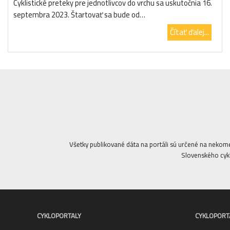
Cyklistické preteky pre jednotlivcov do vrchu sa uskutočnia 16.
septembra 2023. Štartovať sa bude od…
Čítať ďalej...
Všetky publikované dáta na portáli sú určené na nekom
Slovenského cykl
CYKLOPORTALY
CYKLOPORT