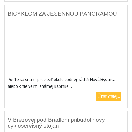
BICYKLOM ZA JESENNOU PANORÁMOU
Poďte sa snami previezť okolo vodnej nádrži Nová Bystrica
alebo k nie veľmi známej kaplnke…
Čítať ďalej...
V Brezovej pod Bradlom pribudol nový
cykloservisný stojan