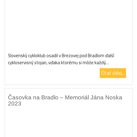
Slovenský cykloklub osadil v Brezovej pod Bradlom ďalší
cykloservisný stojan, vďaka ktorému si môže každý…
Čítať ďalej...
Časovka na Bradlo – Memoriál Jána Noska
2023