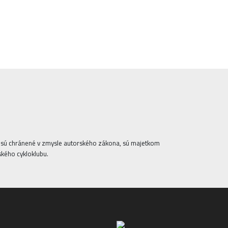
ta sú chránené v zmysle autorského zákona, sú majetkom
ského cykloklubu.