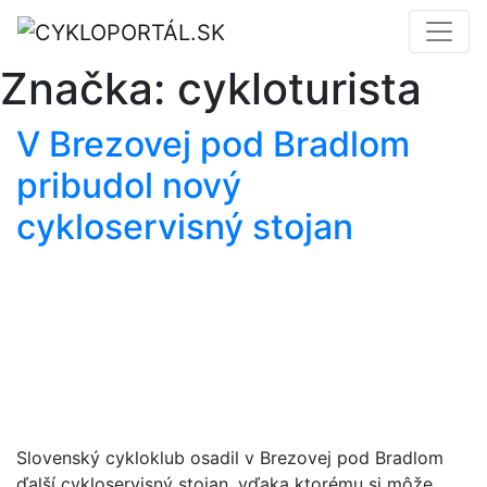
Značka:
cykloturista
V Brezovej pod Bradlom
pribudol nový
cykloservisný stojan
Slovenský cykloklub osadil v Brezovej pod Bradlom
ďalší cykloservisný stojan, vďaka ktorému si môže