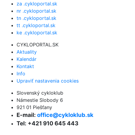
za .cykloportal.sk
nr .cykloportal.sk
tn .cykloportal.sk
tt .cykloportal.sk
ke .cykloportal.sk
CYKLOPORTAL.SK
Aktuality
Kalendár
Kontakt
Info
Upraviť nastavenia cookies
Slovenský cykloklub
Námestie Slobody 6
921 01 Piešťany
E-mail:
office@cykloklub.sk
Tel: +421 910 645 443