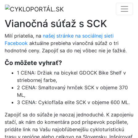
Vianočná súťaž s SCK
Milí priatelia, na
našej stránke na sociálnej sieti
Facebook
aktuálne prebieha vianočná súťaž o tri
hodnotné ceny. Zapojiť sa do nej vôbec nie je ťažké.
Čo môžete vyhrať?
1 CENA: Držiak na bicykel GDOCK Bike Shelf v
striebornej farbe,
2 CENA: Smaltovaný hrnček SCK v objeme 370
ML,
3 CENA: Cyklofľaša elite SCK v objeme 600 ML.
Zapojiť sa do súťaže je naozaj jednoduché. K zapojeniu
stačí, ak nám do komentára pod príspevok popíšete,
pridáte link na Vašu najobľúbenejšiu cykloturistickú
trasu v regióne alebo celkovo na Slovensku. Inšpirovať