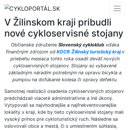
V Žilinskom kraji pribudli
nové cykloservisné stojany
Občianske združenie
Slovenský cykloklub
vďaka
finančným zdrojom od
KOCR
Žilinský turistický kraj
v
priebehu mesiaca tohto roka osadil
deväť nových
cykloservisných stojanov. Stojany sú vybavené
základným náradím potrebným na opravu bicykla a
pumpou na dofúkanie kolesa či opravy defektu.
Samotnej realizácii osadenia cykloservisných stojanov
predchádzali viaceré administratívne a iné úkony.
Vytypovali sa najvhodnejšie a najfrekventovanejšie
lokality v kraji, kde by tieto cykloservisné stojany mali
vysoký prínos pre cykloturistický ruch. Následne sa
oslovovali obce a mestá, či s umiestnením súhlasia,