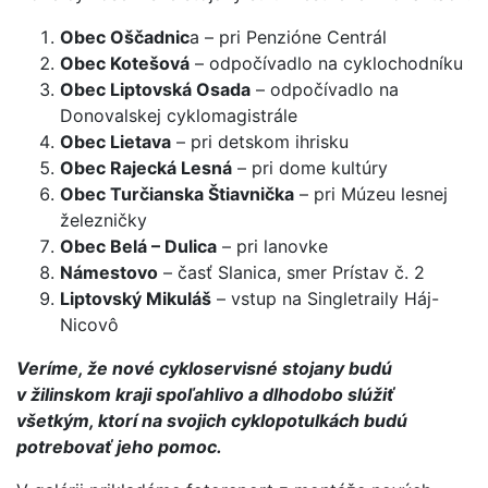
Obec Oščadnic
a – pri Penzióne Centrál
Obec Kotešová
– odpočívadlo na cyklochodníku
Obec Liptovská Osada
– odpočívadlo na
Donovalskej cyklomagistrále
Obec Lietava
– pri detskom ihrisku
Obec Rajecká Lesná
– pri dome kultúry
Obec Turčianska Štiavnička
– pri Múzeu lesnej
železničky
Obec Belá – Dulica
– pri lanovke
Námestovo
– časť Slanica, smer Prístav č. 2
Liptovský Mikuláš
– vstup na Singletraily Háj-
Nicovô
Veríme, že nové cykloservisné stojany budú
v žilinskom kraji spoľahlivo a dlhodobo slúžiť
všetkým, ktorí na svojich cyklopotulkách budú
potrebovať jeho pomoc.