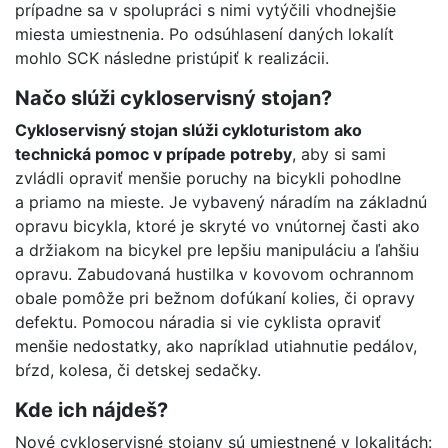
prípadne sa v spolupráci s nimi vytýčili vhodnejšie
miesta umiestnenia. Po odsúhlasení daných lokalít
mohlo SCK následne pristúpiť k realizácii.
Načo slúži cykloservisný stojan?
Cykloservisný stojan slúži cykloturistom ako
technická pomoc v prípade potreby
, aby si sami
zvládli opraviť menšie poruchy na bicykli pohodlne
a priamo na mieste. Je vybavený náradím na základnú
opravu bicykla, ktoré je skryté vo vnútornej časti ako
a držiakom na bicykel pre lepšiu manipuláciu a ľahšiu
opravu. Zabudovaná hustilka v kovovom ochrannom
obale pomôže pri bežnom dofúkaní kolies, či opravy
defektu. Pomocou náradia si vie cyklista opraviť
menšie nedostatky, ako napríklad utiahnutie pedálov,
bŕzd, kolesa, či detskej sedačky.
Kde ich nájdeš?
Nové cykloservisné stojany sú umiestnené v lokalitách: