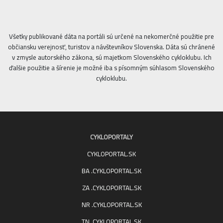
Všetky publikované dáta na portáli sú určené na nekomerčné použitie pre
občiansku verejnosť, turistov a návštevníkov Slovenska. Dáta sú chránené
v zmysle autorského zákona, sú majetkom Slovenského cykloklubu. Ich
ďalšie použitie a šírenie je možné iba s písomným súhlasom Slovenského
cykloklubu.
CYKLOPORTALY
CYKLOPORTAL.SK
BA .CYKLOPORTAL.SK
ZA .CYKLOPORTAL.SK
NR .CYKLOPORTAL.SK
TN .CYKLOPORTAL.SK