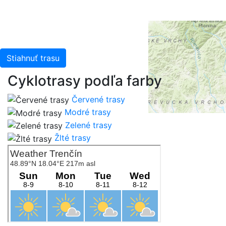
China (Hong Kong), and the GIS User Community
Stiahnuť trasu
Cyklotrasy podľa farby
Červené trasy
Modré trasy
Zelené trasy
Žlté trasy