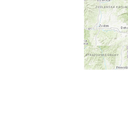
+
-
Leaflet
| Tiles © Esri — Esri, DeLorme, NAVTEQ, TomTom,
Intermap, iPC, USGS, FAO, NPS, NRCAN, GeoBase,
Kadaster NL, Ordnance Survey, Esri Japan, METI, Esri