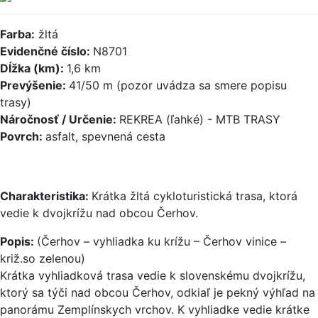
Farba:
žltá
Evidenčné číslo:
N8701
Dĺžka (km):
1,6 km
Prevýšenie:
41/50 m (pozor uvádza sa smere popisu
trasy)
Náročnosť / Určenie:
REKREA (ľahké) - MTB TRASY
Povrch:
asfalt, spevnená cesta
Charakteristika:
Krátka žltá cykloturistická trasa, ktorá
vedie k dvojkrížu nad obcou Čerhov.
Popis:
(Čerhov – vyhliadka ku krížu – Čerhov vinice –
križ.so zelenou)
Krátka vyhliadková trasa vedie k slovenskému dvojkrížu,
ktorý sa týči nad obcou Čerhov, odkiaľ je pekný výhľad na
panorámu Zemplínskych vrchov. K vyhliadke vedie krátke