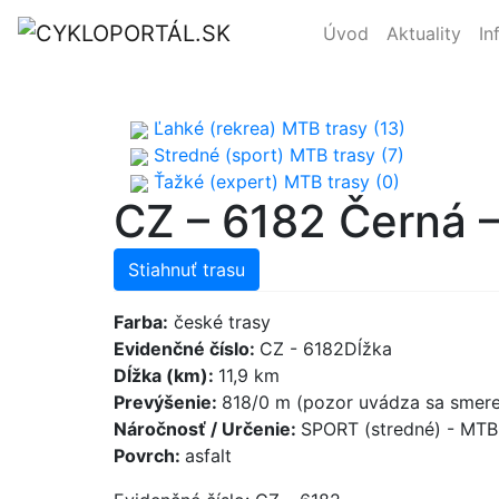
Úvod
Aktuality
In
Ľahké (rekrea) MTB trasy (13)
Stredné (sport) MTB trasy (7)
Ťažké (expert) MTB trasy (0)
CZ – 6182 Černá 
Stiahnuť trasu
Farba:
české trasy
Evidenčné číslo:
CZ - 6182Dĺžka
Dĺžka (km):
11,9 km
Prevýšenie:
818/0 m (pozor uvádza sa smere
Náročnosť / Určenie:
SPORT (stredné) - MT
Povrch:
asfalt