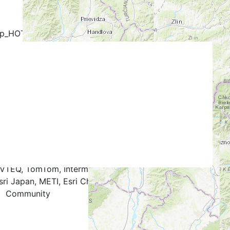
+
-
ap_HOT
OpenCycleMap
FreeMap.sk - Turistika
stika
Google Map
Google Hybrid
k
.4
0.5
0.6
0.7
0.8
0.9
1.0
NAVTEQ, TomTom, Intermap, iPC, USGS, FAO, NPS, NRCAN,
ri Japan, METI, Esri China (Hong Kong), and the GIS User
Community