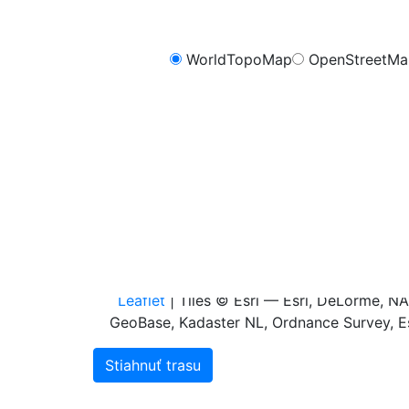
WorldTopoMap
OpenStreetM
FreeMap.sk - Cykli
m
1.0
0.8
0.6
0.4
0.2
0.0
0.0
0.1
0.2
0.3
0
Leaflet
| Tiles © Esri — Esri, DeLorme, 
GeoBase, Kadaster NL, Ordnance Survey, Es
Stiahnuť trasu