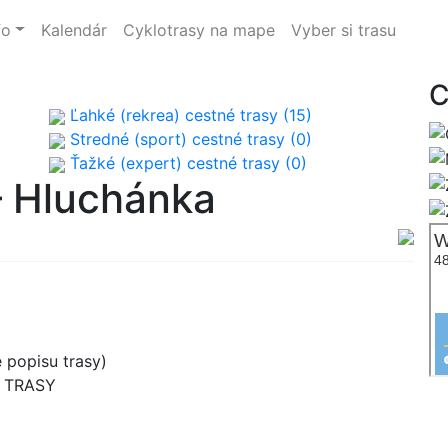
fo
Kalendár
Cyklotrasy na mape
Vyber si trasu
C
Ľahké (rekrea) cestné trasy (15)
Stredné (sport) cestné trasy (0)
Ťažké (expert) cestné trasy (0)
– Hluchánka
 popisu trasy)
B TRASY