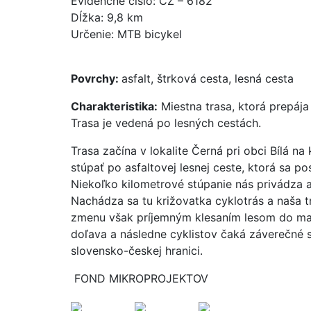
Evidenčné číslo: CZ – 6182
Dĺžka: 9,8 km
Určenie: MTB bicykel
Povrchy:
asfalt, štrková cesta, lesná cesta
Charakteristika:
Miestna trasa, ktorá prepáj
Trasa je vedená po lesných cestách.
Trasa začína v lokalite Černá pri obci Bílá na
stúpať po asfaltovej lesnej ceste, ktorá sa 
Niekoľko kilometrové stúpanie nás privádza až 
Nachádza sa tu križovatka cyklotrás a naša tr
zmenu však príjemným klesaním lesom do male
doľava a následne cyklistov čaká záverečné st
slovensko-českej hranici.
FOND MIKROPROJEKTOV