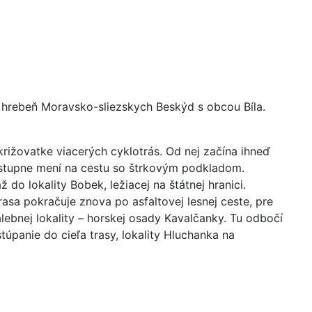
a hrebeň Moravsko-sliezskych Beskýd s obcou Bíla.
 križovatke viacerých cyklotrás. Od nej začína ihneď
postupne mení na cestu so štrkovým podkladom.
do lokality Bobek, ležiacej na štátnej hranici.
asa pokračuje znova po asfaltovej lesnej ceste, pre
bnej lokality – horskej osady Kavalčanky. Tu odbočí
úpanie do cieľa trasy, lokality Hluchanka na