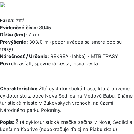
Farba:
žltá
Evidenčné číslo:
8945
Dĺžka (km):
7 km
Prevýšenie:
303/0 m (pozor uvádza sa smere popisu
trasy)
Náročnosť / Určenie:
REKREA (ľahké) - MTB TRASY
Povrch:
asfalt, spevnená cesta, lesná cesta
Charakteristika:
Žltá cykloturistická trasa, ktorá privedie
cykloturistu z obce Nová Sedlica na Medovú Babu. Známe
turistické miesto v Bukovských vrchoch, na území
Národného parku Poloniny.
Popis:
Žltá cykloturistická značka začína v Novej Sedlici a
končí na Koprive (nepokračuje ďalej na Riabu skalu).