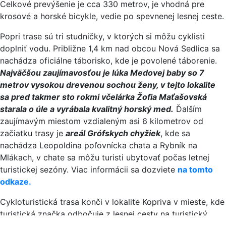
Celkové prevýšenie je cca 330 metrov, je vhodná pre
krosové a horské bicykle, vedie po spevnenej lesnej ceste.
Popri trase sú tri studničky, v ktorých si môžu cyklisti
doplniť vodu. Približne 1,4 km nad obcou Nová Sedlica sa
nachádza oficiálne táborisko, kde je povolené táborenie.
Najväčšou zaujímavosťou je lúka Medovej baby so 7
metrov vysokou drevenou sochou ženy, v tejto lokalite
sa pred takmer sto rokmi včelárka Žofia Maťašovská
starala o úle a vyrábala kvalitný horský med.
Ďalším
zaujímavým miestom vzdialeným asi 6 kilometrov od
začiatku trasy je
areál Grófskych chyžiek
, kde sa
nachádza Leopoldina poľovnícka chata a Rybník na
Mlákach, v chate sa môžu turisti ubytovať počas letnej
turistickej sezóny. Viac informácii sa dozviete
na tomto
odkaze.
Cykloturistická trasa konči v lokalite Kopriva v mieste, kde
turistická značka odbočuje z lesnej cesty na turistický