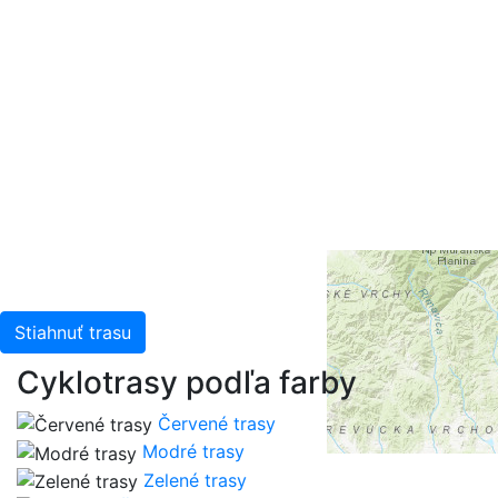
+
-
Leaflet
| Tiles © Esri — Esri, DeLorme, NAVTEQ, TomTom,
Intermap, iPC, USGS, FAO, NPS, NRCAN, GeoBase,
Kadaster NL, Ordnance Survey, Esri Japan, METI, Esri
China (Hong Kong), and the GIS User Community
Stiahnuť trasu
Cyklotrasy podľa farby
Červené trasy
Modré trasy
Zelené trasy