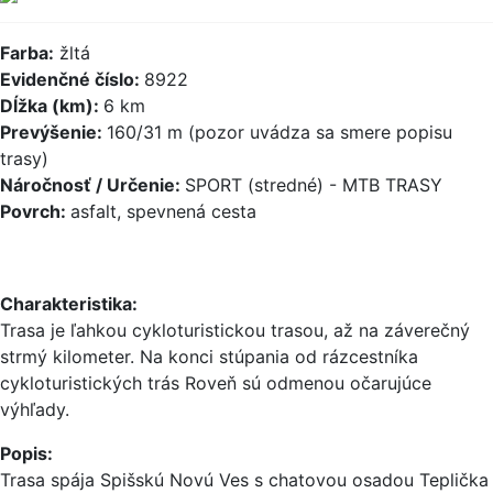
Farba:
žltá
Evidenčné číslo:
8922
Dĺžka (km):
6 km
Prevýšenie:
160/31 m (pozor uvádza sa smere popisu
trasy)
Náročnosť / Určenie:
SPORT (stredné) - MTB TRASY
Povrch:
asfalt, spevnená cesta
Charakteristika:
Trasa je ľahkou cykloturistickou trasou, až na záverečný
strmý kilometer. Na konci stúpania od rázcestníka
cykloturistických trás Roveň sú odmenou očarujúce
výhľady.
Popis:
Trasa spája Spišskú Novú Ves s chatovou osadou Teplička