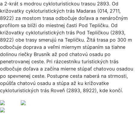
a 2-krát s modrou cykloturistickou trasou 2893. Od
križovatky cykloturistických trás Madaras (014, 2711,
8922) za mostom trasa odbočuje doľava a nenáročným
profilom sa blíži do miestnej časti Pod Tepličku. Od
križovatky cykloturistických trás Pod Tepličkou (2893,
8922) obe trasy smerujú na Tepličku. Žltá trasa po 300 m
odbočuje doprava a veľmi miernym stúpaním sa tiahne
dolinou riečky Brusník až pod chatovú osadu po
penetrovanej ceste. Pri rázcestníku turistických trás
odbočuje doľava a začína mierne stúpať chatovou osadou
po spevnenej ceste. Postupne cesta naberá na strmosti,
opúšťa chatovú osadu a stúpa až ku križovatke
cykloturistických trás Roveň (2893, 8922), kde končí.