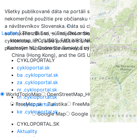
Všetky publikované dáta na portáli sú určené na
nekomerčné použitie pre občiansku verejnosť, turistov
+
-
a návštevníkov Slovenska. Dáta sú chránené v zmysle
Leaflet
| Tiles © Esri — Esri, DeLorme, NAVTEQ, TomTom,
autorského zákona, sú majetkom Slovenského
Intermap, iPC, USGS, FAO, NPS, NRCAN, GeoBase,
cykloklubu. Ich ďalšie použitie a šírenie je možné iba s
Kadaster NL, Ordnance Survey, Esri Japan, METI, Esri
písomným súhlasom Slovenského cykloklubu.
China (Hong Kong), and the GIS User Community
CYKLOPORTALY
cykloportal.sk
ba .cykloportal.sk
za .cykloportal.sk
nr .cykloportal.sk
WorldTopoMap
OpenStreetMap_HOT
OpenCycleMap
tn .cykloportal.sk
FreeMap.sk - Turistika
FreeMap.sk - Cyklistika
tt .cykloportal.sk
ke .cykloportal.sk
Google Map
Google Hybrid
CYKLOPORTAL.SK
Aktuality