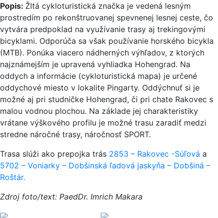
Popis:
Žltá cykloturistická značka je vedená lesným
prostredím po rekonštruovanej spevnenej lesnej ceste, čo
vytvára predpoklad na využívanie trasy aj trekingovými
bicyklami. Odporúča sa však používanie horského bicykla
(MTB). Ponúka viacero nádherných výhľadov, z ktorých
najznámejším je upravená vyhliadka Hohengrad. Na
oddych a informácie (cykloturistická mapa) je určené
oddychové miesto v lokalite Pingarty. Oddýchnuť si je
možné aj pri studničke Hohengrad, či pri chate Rakovec s
malou vodnou plochou. Na základe jej charakteristiky
vrátane výškového profilu je možné trasu zaradiť medzi
stredne náročné trasy, náročnosť SPORT.
Trasa slúži ako prepojka trás
2853 – Rakovec -Súľová
a
5702 – Voniarky – Dobšinská ľadová jaskyňa – Dobšiná –
Roštár.
Zdroj foto/text: PaedDr. Imrich Makara