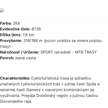
Farba:
žltá
Evidenčné číslo:
8736
Dĺžka (km):
7,6 km
Prevýšenie:
316/186 m (pozor uvádza sa smere popisu
trasy)
Náročnosť / Určenie:
SPORT (stredné) - MTB TRASY
Povrch:
lesná cesta
Charakteristika:
Cykloturistická trasa je súčasťou
značených cykloturistických trás v južnej časti Spiša a
severnej časti Gemera s viacerými kombináciami jej
využívania. Prepája Dobšinský región s južnou časťou
Slovenského raja.