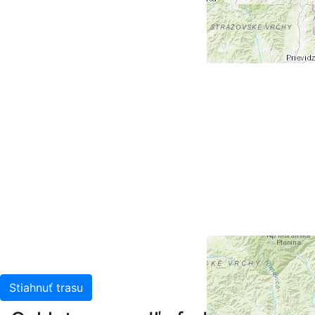
+
-
Leaflet
| Tiles © Esri — Esri, DeLorme, NAVTEQ, TomTom,
Intermap, iPC, USGS, FAO, NPS, NRCAN, GeoBase,
Kadaster NL, Ordnance Survey, Esri Japan, METI, Esri
China (Hong Kong), and the GIS User Community
Stiahnuť trasu