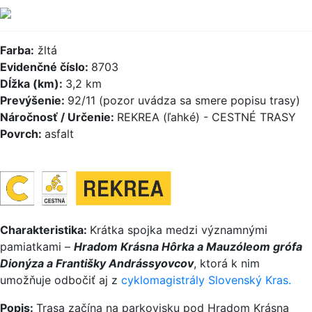
Farba:
žltá
Evidenčné číslo:
8703
Dĺžka (km):
3,2 km
Prevýšenie:
92/11 (pozor uvádza sa smere popisu trasy)
Náročnosť / Určenie:
REKREA (ľahké) - CESTNÉ TRASY
Povrch:
asfalt
Charakteristika:
Krátka spojka medzi významnými
pamiatkami –
Hradom Krásna Hôrka a Mauzóleom grófa
Dionýza a Františky Andrássyovcov
, ktorá k nim
umožňuje odbočiť aj z
cyklomagistrály Slovenský Kras.
Popis:
Trasa začína na parkovisku pod Hradom Krásna