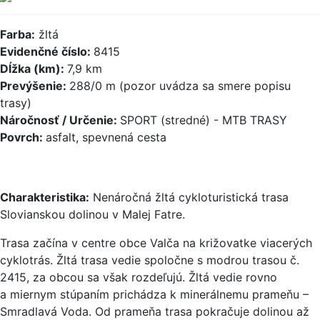
Farba:
žltá
Evidenčné číslo:
8415
Dĺžka (km):
7,9 km
Prevýšenie:
288/0 m (pozor uvádza sa smere popisu
trasy)
Náročnosť / Určenie:
SPORT (stredné) - MTB TRASY
Povrch:
asfalt, spevnená cesta
Charakteristika:
Nenáročná žltá cykloturistická trasa
Slovianskou dolinou v Malej Fatre.
Trasa začína v centre obce Valča na križovatke viacerých
cyklotrás. Žltá trasa vedie spoločne s modrou trasou č.
2415, za obcou sa však rozdeľujú. Žltá vedie rovno
a miernym stúpaním prichádza k minerálnemu prameňu –
Smradlavá Voda. Od prameňa trasa pokračuje dolinou až