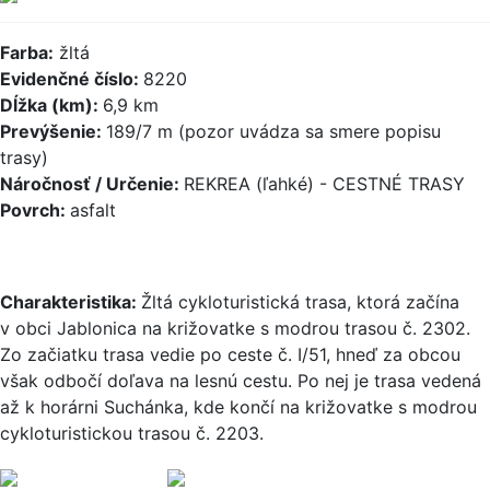
Farba:
žltá
Evidenčné číslo:
8220
Dĺžka (km):
6,9 km
Prevýšenie:
189/7 m (pozor uvádza sa smere popisu
trasy)
Náročnosť / Určenie:
REKREA (ľahké) - CESTNÉ TRASY
Povrch:
asfalt
Charakteristika:
Žltá cykloturistická trasa, ktorá začína
v obci Jablonica na križovatke s modrou trasou č. 2302.
Zo začiatku trasa vedie po ceste č. I/51, hneď za obcou
však odbočí doľava na lesnú cestu. Po nej je trasa vedená
až k horárni Suchánka, kde končí na križovatke s modrou
cykloturistickou trasou č. 2203.