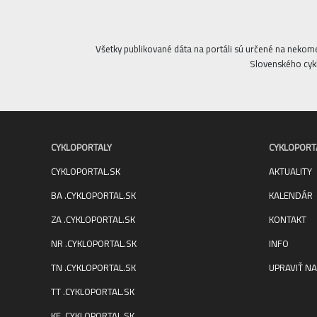
Všetky publikované dáta na portáli sú určené na nekom
Slovenského cykl
CYKLOPORTALY
CYKLOPORT
CYKLOPORTAL.SK
AKTUALITY
BA .CYKLOPORTAL.SK
KALENDÁR
ZA .CYKLOPORTAL.SK
KONTAKT
NR .CYKLOPORTAL.SK
INFO
TN .CYKLOPORTAL.SK
UPRAVIŤ NA
TT .CYKLOPORTAL.SK
KE .CYKLOPORTAL.SK