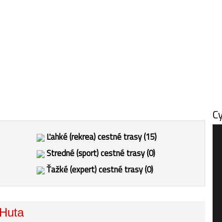
ALITY
INFO
KALENDÁR
CYKLOTRASY NA MAPE
Cy
Ľahké (rekrea) cestné trasy (15)
Stredné (sport) cestné trasy (0)
Ťažké (expert) cestné trasy (0)
 Huta