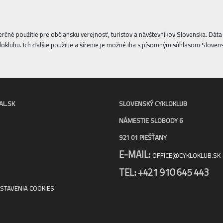
erčné použitie pre občiansku verejnosť, turistov a návštevníkov Slovenska. Dá
oklubu. Ich ďalšie použitie a šírenie je možné iba s písomným súhlasom Sloven
AL.SK
SLOVENSKÝ CYKLOKLUB
NÁMESTIE SLOBODY 6
921 01 PIEŠŤANY
E-MAIL:
OFFICE@CYKLOKLUB.SK
TEL: +421 910 645 443
STAVENIA COOKIES