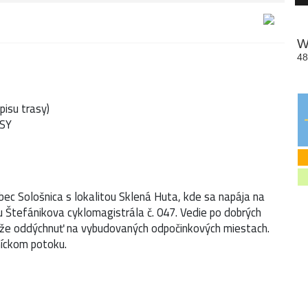
isu trasy)
ASY
obec Sološnica s lokalitou Sklená Huta, kde sa napája na
u Štefánikova cyklomagistrála č. 047. Vedie po dobrých
môže oddýchnuť na vybudovaných odpočinkových miestach.
níckom potoku.