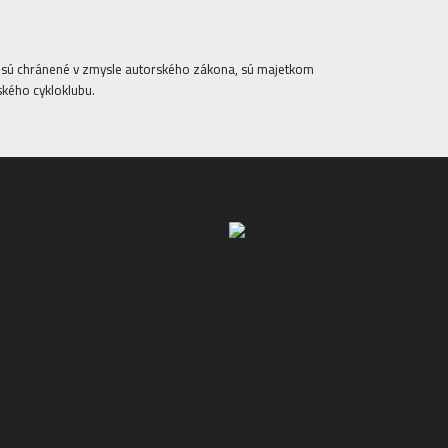
ta sú chránené v zmysle autorského zákona, sú majetkom
ského cykloklubu.