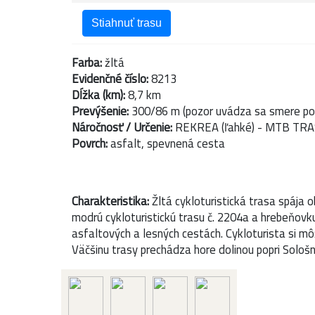
Stiahnuť trasu
Farba:
žltá
Evidenčné číslo:
8213
Dĺžka (km):
8,7 km
Prevýšenie:
300/86 m (pozor uvádza sa smere pop
Náročnosť / Určenie:
REKREA (ľahké) - MTB TR
Povrch:
asfalt, spevnená cesta
Charakteristika:
Žltá cykloturistická trasa spája 
modrú cykloturistickú trasu č. 2204a a hrebeňovk
asfaltových a lesných cestách. Cykloturista si 
Väčšinu trasy prechádza hore dolinou popri Sološ