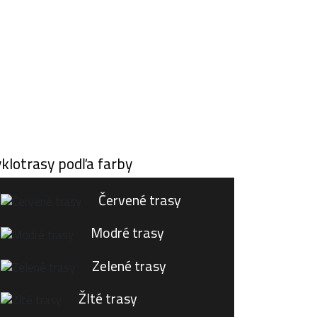
CYKLOPORTAL.SK
VYBER SI TRASU
klotrasy podľa farby
Červené trasy
Modré trasy
Zelené trasy
Žlté trasy