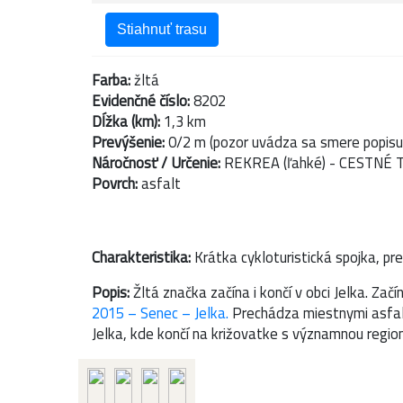
Stiahnuť trasu
Farba:
žltá
Evidenčné číslo:
8202
Dĺžka (km):
1,3 km
Prevýšenie:
0/2 m (pozor uvádza sa smere popisu
Náročnosť / Určenie:
REKREA (ľahké) - CESTNÉ 
Povrch:
asfalt
Charakteristika:
Krátka cykloturistická spojka, pre
Popis:
Žltá značka začína i končí v obci Jelka. Začí
2015 – Senec – Jelka.
Prechádza miestnymi asfal
Jelka, kde končí na križovatke s významnou regio