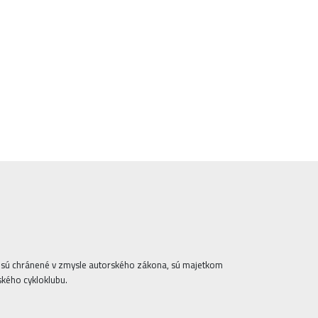
ta sú chránené v zmysle autorského zákona, sú majetkom
ského cykloklubu.