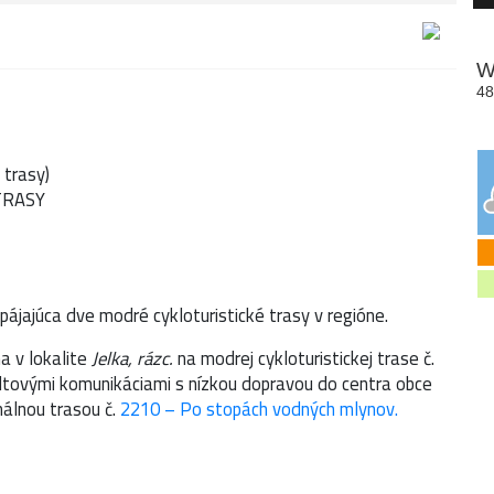
 trasy)
TRASY
pájajúca dve modré cykloturistické trasy v regióne.
na v lokalite
Jelka, rázc.
na modrej cykloturistickej trase č.
tovými komunikáciami s nízkou dopravou do centra obce
nálnou trasou č.
2210 – Po stopách vodných mlynov.