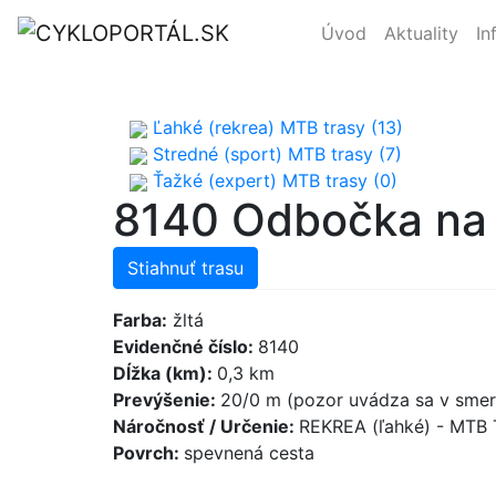
Úvod
Aktuality
In
Ľahké (rekrea) MTB trasy (13)
Stredné (sport) MTB trasy (7)
Ťažké (expert) MTB trasy (0)
8140 Odbočka na
Stiahnuť trasu
Farba:
žltá
Evidenčné číslo:
8140
Dĺžka (km):
0,3 km
Prevýšenie:
20/0 m (pozor uvádza sa v smere
Náročnosť / Určenie:
REKREA (ľahké) - MTB
Povrch:
spevnená cesta