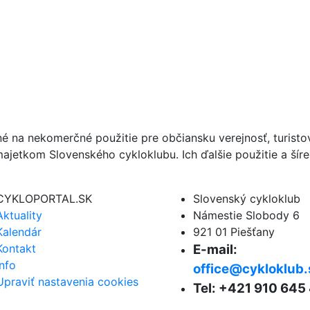
né na nekomerčné použitie pre občiansku verejnosť, turist
ajetkom Slovenského cykloklubu. Ich ďalšie použitie a ší
CYKLOPORTAL.SK
Slovenský cykloklub
Aktuality
Námestie Slobody 6
Kalendár
921 01 Piešťany
Kontakt
E-mail:
Info
office@cykloklub.
Upraviť nastavenia cookies
Tel: +421 910 645