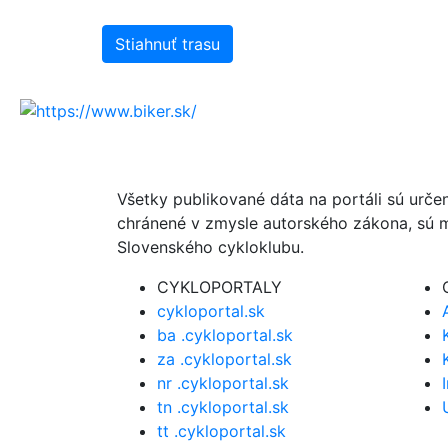
Stiahnuť trasu
Všetky publikované dáta na portáli sú urče
chránené v zmysle autorského zákona, sú m
Slovenského cykloklubu.
CYKLOPORTALY
cykloportal.sk
ba .cykloportal.sk
za .cykloportal.sk
nr .cykloportal.sk
tn .cykloportal.sk
tt .cykloportal.sk