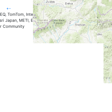
+
-
TEQ, TomTom, Intermap, iPC, USGS, FAO, NPS, NRCAN,
ri Japan, METI, Esri China (Hong Kong), and the GIS
r Community