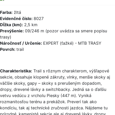
Farba:
žltá
Evidenčné číslo:
8027
Dĺžka (km):
2,5 km
Prevýšenie:
09/246 m (pozor uvádza sa smere popisu
trasy)
Náročnosť / Určenie:
EXPERT (ťažké) - MTB TRASY
Povrch:
trail
Charakteristika:
Trail s rôznym charakterom, výšľapové
sekcie, obsahuje klopené zákruty, vlnky, menšie skoky aj
väčšie skoky, gapy – skoky s prerušeným dopadom,
dropy, drevené lávky a switchbacky. Jedná sa o ďalšiu
vetvu vedúcu z vrcholu Piesky (447 m). Vyniká
rozmanitosťou terénu a prekážok. Preverí tak ako
kondíciu, tak aj technické zručnosti jazdca. Nájdeme tu
prírodné, kamenisté sekcie ale aj drevené lávky, dropy