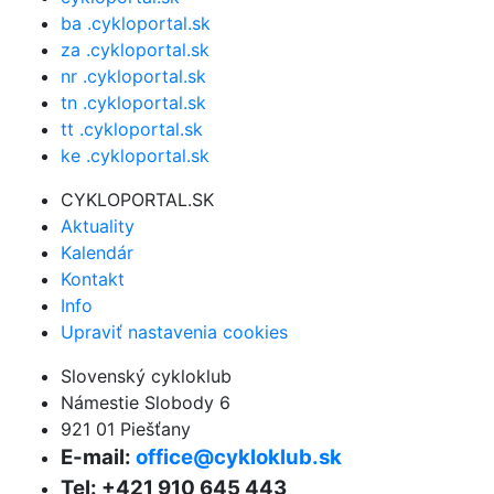
ba .cykloportal.sk
za .cykloportal.sk
nr .cykloportal.sk
tn .cykloportal.sk
tt .cykloportal.sk
ke .cykloportal.sk
CYKLOPORTAL.SK
Aktuality
Kalendár
Kontakt
Info
Upraviť nastavenia cookies
Slovenský cykloklub
Námestie Slobody 6
921 01 Piešťany
E-mail:
office@cykloklub.sk
Tel: +421 910 645 443