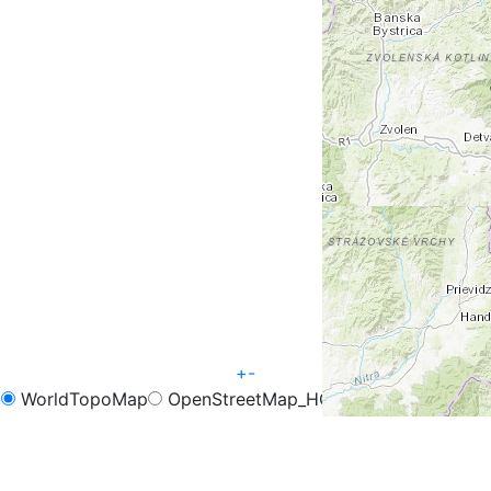
+
-
WorldTopoMap
OpenStreetMap_HOT
OpenCycleMap
FreeMap.sk - Turistika
FreeMap.sk - Cyklistika
Google Map
Google Hybrid