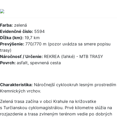
Farba:
zelená
Evidenčné číslo:
5594
Dĺžka (km):
19,7 km
Prevýšenie:
770/770 m (pozor uvádza sa smere popisu
trasy)
Náročnosť / Určenie:
REKREA (ľahké) - MTB TRASY
Povrch:
asfalt, spevnená cesta
Charakteristika:
Náročnejší cyklookruh lesným prostredím
Kremnických vrchov.
Zelená trasa začína v obci Krahule na križovatke
s Turčianskou cyklomagistrálou. Prvé kilometre slúžia na
rozjazdenie a trasa zvlneným terénom vedie po dobrých