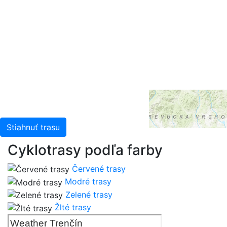
Leaflet
| Tiles © Esri — Esri, DeLorme, NAVTEQ, TomTom,
Intermap, iPC, USGS, FAO, NPS, NRCAN, GeoBase,
Kadaster NL, Ordnance Survey, Esri Japan, METI, Esri
China (Hong Kong), and the GIS User Community
Stiahnuť trasu
Cyklotrasy podľa farby
Červené trasy
Modré trasy
Zelené trasy
Žlté trasy