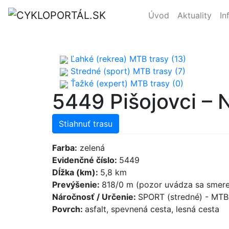
Úvod
Aktuality
In
Ľahké (rekrea) MTB trasy (13)
Stredné (sport) MTB trasy (7)
Ťažké (expert) MTB trasy (0)
5449 Pišojovci – 
Stiahnuť trasu
Farba:
zelená
Evidenčné číslo:
5449
Dĺžka (km):
5,8 km
Prevýšenie:
818/0 m (pozor uvádza sa smere
Náročnosť / Určenie:
SPORT (stredné) - MT
Povrch:
asfalt, spevnená cesta, lesná cesta