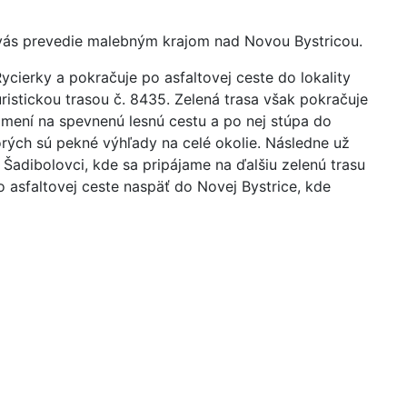
 vás prevedie malebným krajom nad Novou Bystricou.
Rycierky a pokračuje po asfaltovej ceste do lokality
istickou trasou č. 8435. Zelená trasa však pokračuje
 mení na spevnenú lesnú cestu a po nej stúpa do
rých sú pekné výhľady na celé okolie. Následne už
Šadibolovci, kde sa pripájame na ďalšiu zelenú trasu
o asfaltovej ceste naspäť do Novej Bystrice, kde