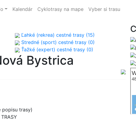
fo
Kalendár
Cyklotrasy na mape
Vyber si trasu
C
Ľahké (rekrea) cestné trasy (15)
Stredné (sport) cestné trasy (0)
Ťažké (expert) cestné trasy (0)
Nová Bystrica
 popisu trasy)
B TRASY