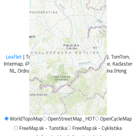
+
-
Leaflet
| Tiles © Esri — Esri, DeLorme, NAVTEQ, TomTom,
Intermap, iPC, USGS, FAO, NPS, NRCAN, GeoBase, Kadaster
NL, Ordnance Survey, Esri Japan, METI, Esri China (Hong
Kong), and the GIS User Community
WorldTopoMap
OpenStreetMap_HOT
OpenCycleMap
FreeMap.sk - Turistika
FreeMap.sk - Cyklistika