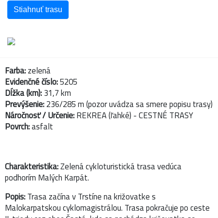
Stiahnuť trasu
Farba:
zelená
Evidenčné číslo:
5205
Dĺžka (km):
31,7 km
Prevýšenie:
236/285 m (pozor uvádza sa smere popisu trasy)
Náročnosť / Určenie:
REKREA (ľahké) - CESTNÉ TRASY
Povrch:
asfalt
Charakteristika:
Zelená cykloturistická trasa vedúca
podhorím Malých Karpát.
Popis:
Trasa začína v Trstíne na križovatke s
Malokarpatskou cyklomagistrálou. Trasa pokračuje po ceste