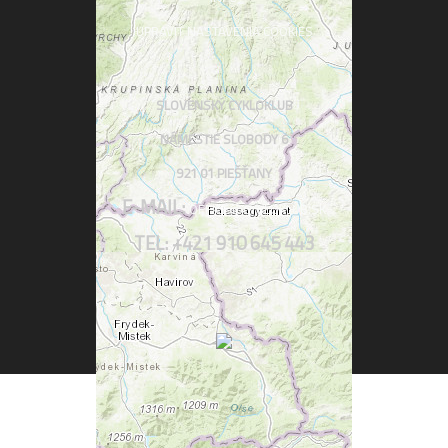
UPRAVIŤ NASTAVENIA COOKIES
SLOVENSKÝ CYKLOKLUB
NÁMESTIE SLOBODY 6
921 01 PIEŠŤANY
E-MAIL:
OFFICE@CYKLOKLUB.SK
TEL: +421 910 645 443