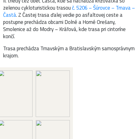
II. triedy cez obec Častá, kde sa nachádza križovatka so
zelenou cykloturistickou trasou
č. 5206 – Šúrovce – Trnava –
Častá
. Z Častej trasa ďalej vedie po asfaltovej ceste a
postupne prechádza obcami Dolné a Horné Orešany,
Smolenice až do Modry – Kráľová, kde trasa pri cintoríne
končí.
Trasa prechádza Trnavským a Bratislavským samosprávnym
krajom.