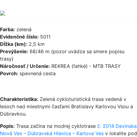
Farba:
zelená
Evidenčné číslo:
5011
Dĺžka (km):
2,5 km
Prevýšenie:
68/46 m (pozor uvádza sa smere popisu
trasy)
Náročnosť / Určenie:
REKREA (ľahké) - MTB TRASY
Povrch:
spevnená cesta
Charakteristika:
Zelená cykloturistická trasa vedená v
lesoch nad miestnymi časťami Bratislavy Karlovou Vsou a
Dúbravkou.
Popis:
Trasa začína na modrej cyklotrase
č. 2014 Devínska
Nová Ves – Dúbravská Hlavica – Karlova Ves
v lokalite pod