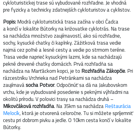
cykloturistickej trase sú vybudované rozhľadne. Je vhodná
pre fyzicky a technicky zdatnejších cykloturistov a cyklistov.
Popis:
Modrá cykloturistická trasa začína v obci Čadca
a končí v lokalite Bútorky na križovatke cyklotrás. Na trase
sa nachádza množstvo zaujímavostí, ako sú rozhľadne,
sochy, kysucké chatky či kaplnky. Zážitková trasa vedie
najmä cez poľné a lesné cesty a vedie po strmom teréne.
Trasa vedie naprieč kysuckými lazmi, kde sa nachádzajú
pekné drevené chatky domácich. Prvá rozhľadňa sa
nachádza na Marťáckom kopci, je to
Rozhľadňa Zákopčie
. Pri
rázcestníku Vrchrieka nad Petránkami sa nachádza
zaujímavá
socha Potvor
. Odpočinúť sa dá na Jakubovskom
vrchu, kde je vybudované posedenie s peknými výhľadmi na
okolitú prírodu. V polovici trasy sa nachádza druhá –
Mikovčáková rozhľadňa
. Na 35km sa nachádza
Reštaurácia
Melocík
, ktorá je otvorená celoročne. Tu si môžete spríjemniť
cestu pri dobrom pivku a jedle. O 10km cesta končí v lokalite
Bútorky.