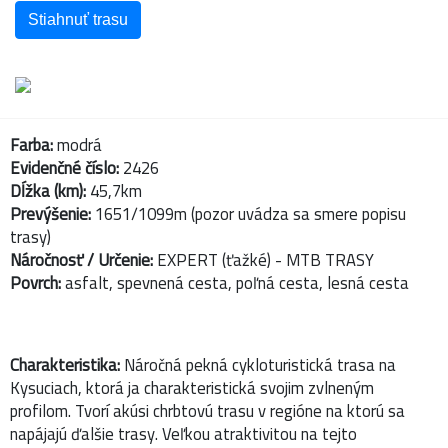
Stiahnuť trasu
Farba:
modrá
Evidenčné číslo:
2426
Dĺžka (km):
45,7km
Prevýšenie:
1651/1099m (pozor uvádza sa smere popisu
trasy)
Náročnosť / Určenie:
EXPERT (ťažké) - MTB TRASY
Povrch:
asfalt, spevnená cesta, poľná cesta, lesná cesta
Charakteristika:
Náročná pekná cykloturistická trasa na
Kysuciach, ktorá ja charakteristická svojim zvlneným
profilom. Tvorí akúsi chrbtovú trasu v regióne na ktorú sa
napájajú ďalšie trasy. Veľkou atraktivitou na tejto