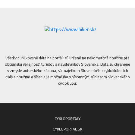
Všetky publikované dáta na portáli sú určené na nekomerčné použitie pre
občiansku verejnosť, turistov a návštevníkov Slovenska. Dáta sú chránené
v zmysle autorského zákona, sú majetkom Slovenského cykloklubu. Ich
ďalšie použitie a šírenie je možné iba s písomným súhlasom Slovenského
cykloklubu.
CYKLOPORTALY
CYKLOPORTAL.SK