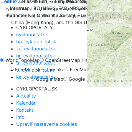
Leaflet
| Tiles © Esri — Esri, DeLorme, NAVTEQ, TomTom,
autorského zákona, sú majetkom Slovenského
Intermap, iPC, USGS, FAO, NPS, NRCAN, GeoBase,
cykloklubu. Ich ďalšie použitie a šírenie je možné iba s
Kadaster NL, Ordnance Survey, Esri Japan, METI, Esri
písomným súhlasom Slovenského cykloklubu.
China (Hong Kong), and the GIS User Community
CYKLOPORTALY
cykloportal.sk
ba .cykloportal.sk
za .cykloportal.sk
nr .cykloportal.sk
WorldTopoMap
OpenStreetMap_HOT
OpenCycleMap
tn .cykloportal.sk
FreeMap.sk - Turistika
FreeMap.sk - Cyklistika
tt .cykloportal.sk
ke .cykloportal.sk
Google Map
Google Hybrid
CYKLOPORTAL.SK
Aktuality
Kalendár
Kontakt
Info
Upraviť nastavenia cookies