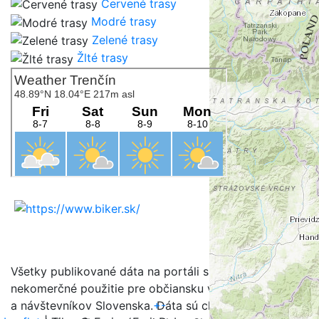
Červené trasy
Modré trasy
Zelené trasy
Žlté trasy
Všetky publikované dáta na portáli sú určené na
nekomerčné použitie pre občiansku verejnosť, turistov
+
-
a návštevníkov Slovenska. Dáta sú chránené v zmysle