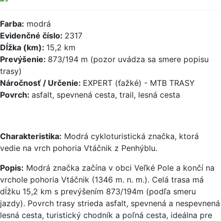
Farba:
modrá
Evidenčné číslo:
2317
Dĺžka (km):
15,2 km
Prevýšenie:
873/194 m (pozor uvádza sa smere popisu
trasy)
Náročnosť / Určenie:
EXPERT (ťažké) - MTB TRASY
Povrch:
asfalt, spevnená cesta, trail, lesná cesta
Charakteristika:
Modrá cykloturistická značka, ktorá
vedie na vrch pohoria Vtáčnik z Penhýblu.
Popis:
Modrá značka začína v obci Veľké Pole a končí na
vrchole pohoria Vtáčnik (1346 m. n. m.). Celá trasa má
dĺžku 15,2 km s prevýšením 873/194m (podľa smeru
jazdy). Povrch trasy strieda asfalt, spevnená a nespevnená
lesná cesta, turistický chodník a poľná cesta, ideálna pre