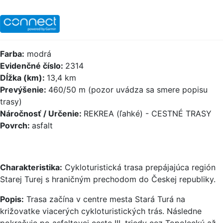
Farba:
modrá
Evidenčné číslo:
2314
Dĺžka (km):
13,4 km
Prevýšenie:
460/50 m (pozor uvádza sa smere popisu
trasy)
Náročnosť / Určenie:
REKREA (ľahké) - CESTNÉ TRASY
Povrch:
asfalt
Charakteristika:
Cykloturistická trasa prepájajúca región
Starej Turej s hraničným prechodom do Českej republiky.
Popis:
Trasa začína v centre mesta Stará Turá na
križovatke viacerých cykloturistických trás. Následne
pokračuje po asfaltovej ceste III. triedy cez Topoleckú až