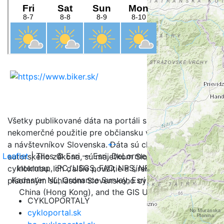
Všetky publikované dáta na portáli sú určené na
nekomerčné použitie pre občiansku verejnosť, turistov
+
-
a návštevníkov Slovenska. Dáta sú chránené v zmysle
Leaflet
| Tiles © Esri — Esri, DeLorme, NAVTEQ, TomTom,
autorského zákona, sú majetkom Slovenského
Intermap, iPC, USGS, FAO, NPS, NRCAN, GeoBase,
cykloklubu. Ich ďalšie použitie a šírenie je možné iba s
Kadaster NL, Ordnance Survey, Esri Japan, METI, Esri
písomným súhlasom Slovenského cykloklubu.
China (Hong Kong), and the GIS User Community
CYKLOPORTALY
cykloportal.sk