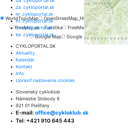
ba .cykloportal.sk
za .cykloportal.sk
nr .cykloportal.sk
WorldTopoMap
OpenStreetMap_HOT
OpenCycleMap
tn .cykloportal.sk
FreeMap.sk - Turistika
FreeMap.sk - Cyklistika
tt .cykloportal.sk
ke .cykloportal.sk
Google Map
Google Hybrid
CYKLOPORTAL.SK
Aktuality
Kalendár
Kontakt
Info
Upraviť nastavenia cookies
Slovenský cykloklub
Námestie Slobody 6
921 01 Piešťany
E-mail:
office@cykloklub.sk
Tel: +421 910 645 443