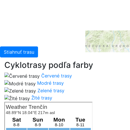
China (Hong Kong), and the GIS User Community
Stiahnuť trasu
Cyklotrasy podľa farby
Červené trasy
Modré trasy
Zelené trasy
Žlté trasy