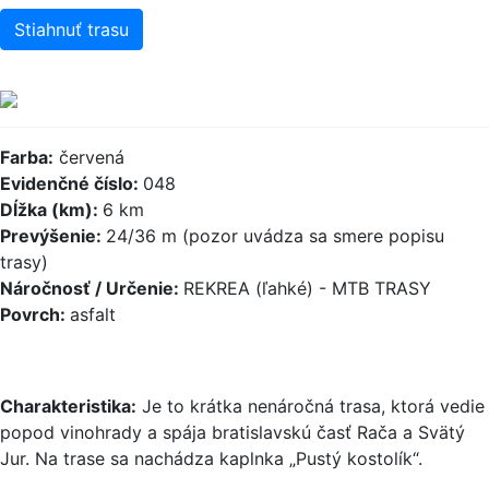
Stiahnuť trasu
Farba:
červená
Evidenčné číslo:
048
Dĺžka (km):
6 km
Prevýšenie:
24/36 m (pozor uvádza sa smere popisu
trasy)
Náročnosť / Určenie:
REKREA (ľahké) - MTB TRASY
Povrch:
asfalt
Charakteristika:
Je to krátka nenáročná trasa, ktorá vedie
popod vinohrady a spája bratislavskú časť Rača a Svätý
Jur. Na trase sa nachádza kaplnka „Pustý kostolík“.