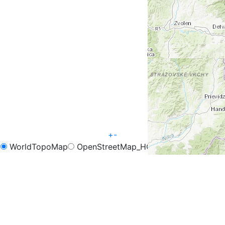
+
-
WorldTopoMap
OpenStreetMap_HOT
OpenCycleMap
FreeMap.sk - Turistika
FreeMap.sk - Cyklistika
Google Map
Google Hybrid
Leaflet
| Tiles © Esri — Esri, DeLorme, NAVTEQ, TomTom,
Intermap, iPC, USGS, FAO, NPS, NRCAN, GeoBase,
Kadaster NL, Ordnance Survey, Esri Japan, METI, Esri