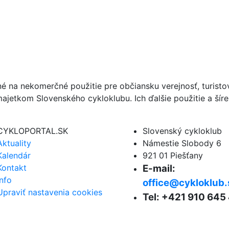
né na nekomerčné použitie pre občiansku verejnosť, turist
ajetkom Slovenského cykloklubu. Ich ďalšie použitie a ší
CYKLOPORTAL.SK
Slovenský cykloklub
Aktuality
Námestie Slobody 6
Kalendár
921 01 Piešťany
Kontakt
E-mail:
Info
office@cykloklub.
Upraviť nastavenia cookies
Tel: +421 910 645