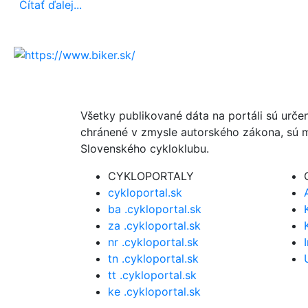
Čítať ďalej...
Všetky publikované dáta na portáli sú urče
chránené v zmysle autorského zákona, sú m
Slovenského cykloklubu.
CYKLOPORTALY
cykloportal.sk
ba .cykloportal.sk
za .cykloportal.sk
nr .cykloportal.sk
tn .cykloportal.sk
tt .cykloportal.sk
ke .cykloportal.sk