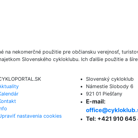
né na nekomerčné použitie pre občiansku verejnosť, turist
ajetkom Slovenského cykloklubu. Ich ďalšie použitie a ší
CYKLOPORTAL.SK
Slovenský cykloklub
Aktuality
Námestie Slobody 6
Kalendár
921 01 Piešťany
Kontakt
E-mail:
Info
office@cykloklub.
Upraviť nastavenia cookies
Tel: +421 910 645