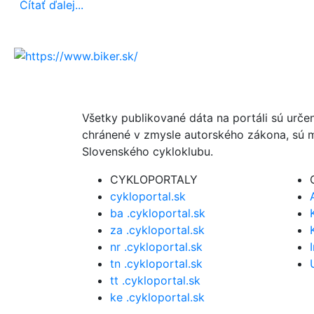
Čítať ďalej...
Všetky publikované dáta na portáli sú urče
chránené v zmysle autorského zákona, sú m
Slovenského cykloklubu.
CYKLOPORTALY
cykloportal.sk
ba .cykloportal.sk
za .cykloportal.sk
nr .cykloportal.sk
tn .cykloportal.sk
tt .cykloportal.sk
ke .cykloportal.sk