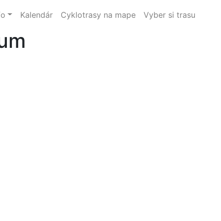
fo
Kalendár
Cyklotrasy na mape
Vyber si trasu
ium