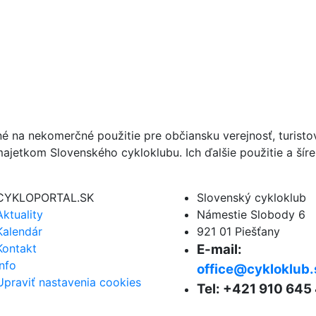
né na nekomerčné použitie pre občiansku verejnosť, turist
ajetkom Slovenského cykloklubu. Ich ďalšie použitie a ší
CYKLOPORTAL.SK
Slovenský cykloklub
Aktuality
Námestie Slobody 6
Kalendár
921 01 Piešťany
Kontakt
E-mail:
Info
office@cykloklub.
Upraviť nastavenia cookies
Tel: +421 910 645