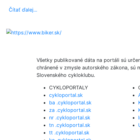
Čítať ďalej...
Všetky publikované dáta na portáli sú urče
chránené v zmysle autorského zákona, sú m
Slovenského cykloklubu.
CYKLOPORTALY
cykloportal.sk
ba .cykloportal.sk
za .cykloportal.sk
nr .cykloportal.sk
tn .cykloportal.sk
tt .cykloportal.sk
ke .cykloportal.sk