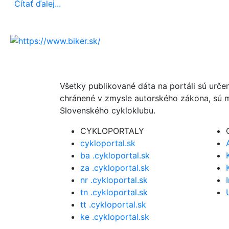
Čítať ďalej...
Všetky publikované dáta na portáli sú urče
chránené v zmysle autorského zákona, sú m
Slovenského cykloklubu.
CYKLOPORTALY
cykloportal.sk
ba .cykloportal.sk
za .cykloportal.sk
nr .cykloportal.sk
tn .cykloportal.sk
tt .cykloportal.sk
ke .cykloportal.sk