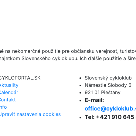
né na nekomerčné použitie pre občiansku verejnosť, turist
ajetkom Slovenského cykloklubu. Ich ďalšie použitie a ší
CYKLOPORTAL.SK
Slovenský cykloklub
Aktuality
Námestie Slobody 6
Kalendár
921 01 Piešťany
Kontakt
E-mail:
Info
office@cykloklub.
Upraviť nastavenia cookies
Tel: +421 910 645