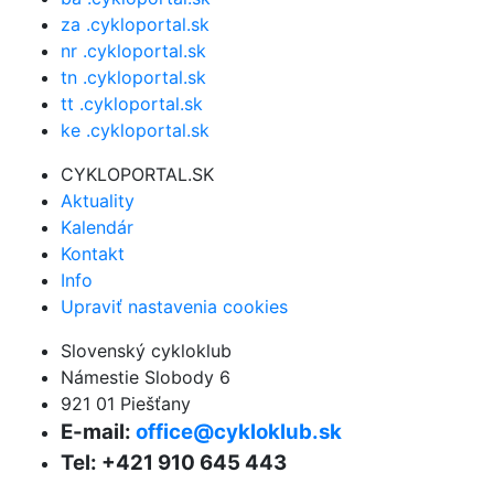
za .cykloportal.sk
nr .cykloportal.sk
tn .cykloportal.sk
tt .cykloportal.sk
ke .cykloportal.sk
CYKLOPORTAL.SK
Aktuality
Kalendár
Kontakt
Info
Upraviť nastavenia cookies
Slovenský cykloklub
Námestie Slobody 6
921 01 Piešťany
E-mail:
office@cykloklub.sk
Tel: +421 910 645 443