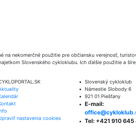
né na nekomerčné použitie pre občiansku verejnosť, turist
ajetkom Slovenského cykloklubu. Ich ďalšie použitie a ší
CYKLOPORTAL.SK
Slovenský cykloklub
Aktuality
Námestie Slobody 6
Kalendár
921 01 Piešťany
Kontakt
E-mail:
Info
office@cykloklub.
Upraviť nastavenia cookies
Tel: +421 910 645