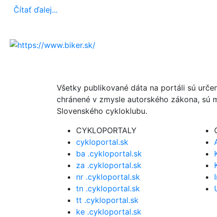
Čítať ďalej...
Všetky publikované dáta na portáli sú urče
chránené v zmysle autorského zákona, sú m
Slovenského cykloklubu.
CYKLOPORTALY
cykloportal.sk
ba .cykloportal.sk
za .cykloportal.sk
nr .cykloportal.sk
tn .cykloportal.sk
tt .cykloportal.sk
ke .cykloportal.sk