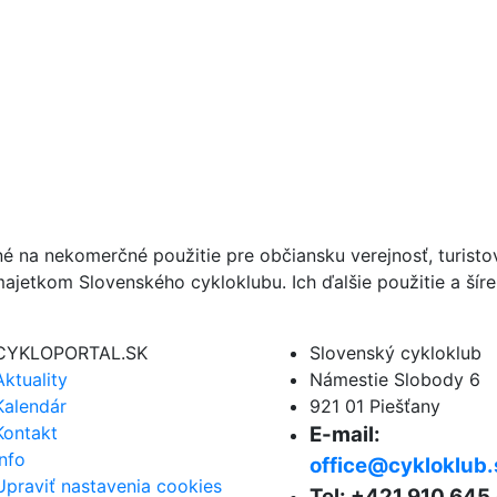
né na nekomerčné použitie pre občiansku verejnosť, turist
ajetkom Slovenského cykloklubu. Ich ďalšie použitie a ší
CYKLOPORTAL.SK
Slovenský cykloklub
Aktuality
Námestie Slobody 6
Kalendár
921 01 Piešťany
Kontakt
E-mail:
Info
office@cykloklub.
Upraviť nastavenia cookies
Tel: +421 910 645