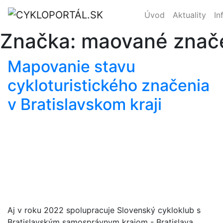
Úvod
Aktuality
In
Značka:
maované znač
Mapovanie stavu
cykloturistického značenia
v Bratislavskom kraji
Aj v roku 2022 spolupracuje Slovenský cykloklub s
Bratislavským samosprávnym krajom - Bratislava