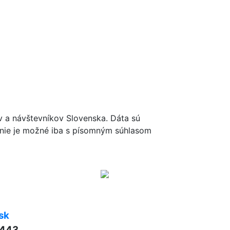
ov a návštevníkov Slovenska. Dáta sú
renie je možné iba s písomným súhlasom
sk
 443