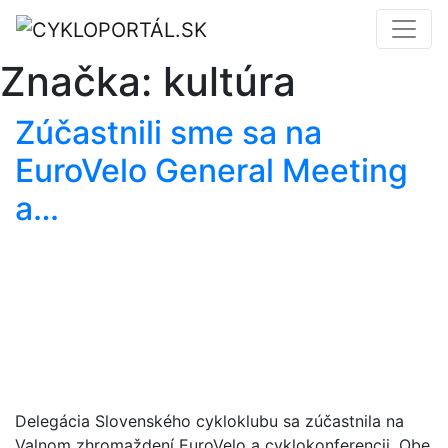
Značka:
kultúra
Zúčastnili sme sa na
EuroVelo General Meeting
a…
Delegácia Slovenského cykloklubu sa zúčastnila na
Valnom zhromaždení EuroVelo a cyklokonferencii. Obe