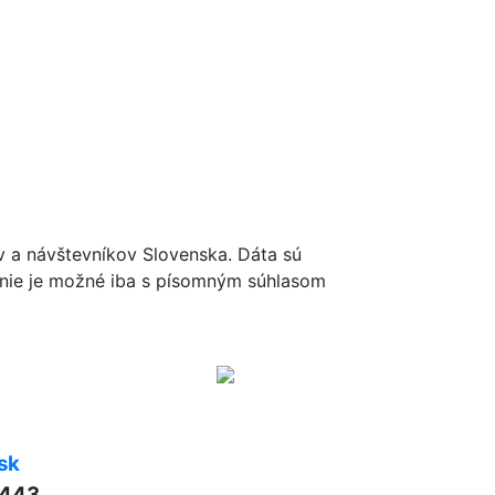
ov a návštevníkov Slovenska. Dáta sú
renie je možné iba s písomným súhlasom
sk
 443