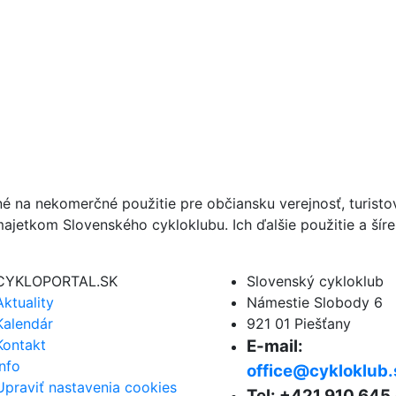
né na nekomerčné použitie pre občiansku verejnosť, turist
ajetkom Slovenského cykloklubu. Ich ďalšie použitie a ší
CYKLOPORTAL.SK
Slovenský cykloklub
Aktuality
Námestie Slobody 6
Kalendár
921 01 Piešťany
Kontakt
E-mail:
Info
office@cykloklub.
Upraviť nastavenia cookies
Tel: +421 910 645