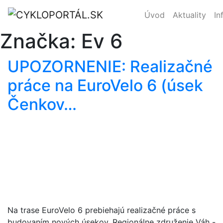
Úvod
Aktuality
In
Značka:
Ev 6
UPOZORNENIE: Realizačné
práce na EuroVelo 6 (úsek
Čenkov…
Na trase EuroVelo 6 prebiehajú realizačné práce s
budovaním nových úsekov. Regionálne združenie Váh -