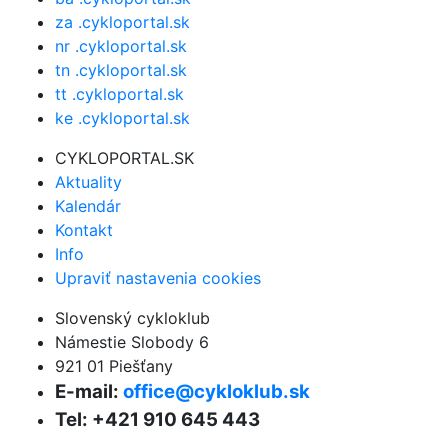
za .cykloportal.sk
nr .cykloportal.sk
tn .cykloportal.sk
tt .cykloportal.sk
ke .cykloportal.sk
CYKLOPORTAL.SK
Aktuality
Kalendár
Kontakt
Info
Upraviť nastavenia cookies
Slovenský cykloklub
Námestie Slobody 6
921 01 Piešťany
E-mail:
office@cykloklub.sk
Tel: +421 910 645 443