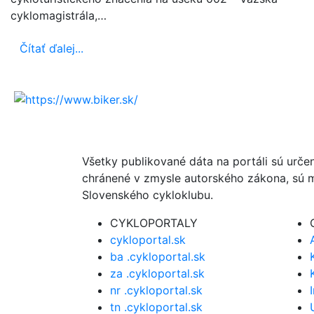
cyklomagistrála,…
Čítať ďalej...
Všetky publikované dáta na portáli sú urče
chránené v zmysle autorského zákona, sú m
Slovenského cykloklubu.
CYKLOPORTALY
cykloportal.sk
ba .cykloportal.sk
za .cykloportal.sk
nr .cykloportal.sk
tn .cykloportal.sk