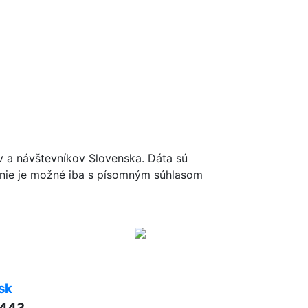
ov a návštevníkov Slovenska. Dáta sú
renie je možné iba s písomným súhlasom
sk
 443