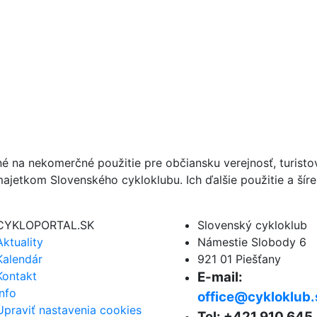
né na nekomerčné použitie pre občiansku verejnosť, turist
ajetkom Slovenského cykloklubu. Ich ďalšie použitie a ší
CYKLOPORTAL.SK
Slovenský cykloklub
Aktuality
Námestie Slobody 6
Kalendár
921 01 Piešťany
Kontakt
E-mail:
Info
office@cykloklub.
Upraviť nastavenia cookies
Tel: +421 910 645