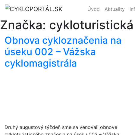
Úvod
Aktuality
In
Značka:
cykloturistick
Obnova cykloznačenia na
úseku 002 – Vážska
cyklomagistrála
Druhý augustový týždeň sme sa venovali obnove
cykloturistického značenia na úseku 002 – Vážska