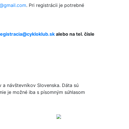
5@gmail.com
. Pri registrácii je potrebné
registracia@cykloklub.sk
alebo na tel. čísle
ov a návštevníkov Slovenska. Dáta sú
renie je možné iba s písomným súhlasom