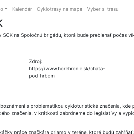
fo
Kalendár
Cyklotrasy na mape
Vyber si trasu
K
 SCK na Spoločnú brigádu, ktorá bude prebiehať počas ví
Zdroj:
https://www.horehronie.sk/chata-
pod-hrbom
boznámení s problematikou cykloturistické značenia, kde p
ckého značenia, v krátkosti zabrdneme do legislatívy a vyp
ážky práce značkára priamo v teréne, ktoré budú zahŕňať: 