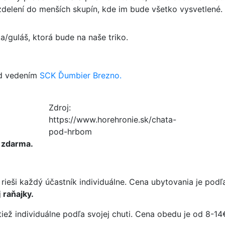
zdelení do menších skupín, kde im bude všetko vysvetlené.
/guláš, ktorá bude na naše triko.
od vedením
SCK Ďumbier Brezno.
Zdroj:
https://www.horehronie.sk/chata-
pod-hrbom
 zdarma.
ieši každý účastník individuálne. Cena ubytovania je podľ
j
raňajky.
tiež individuálne podľa svojej chuti. Cena obedu je od 8-14