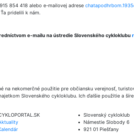
0915 854 418 alebo e-mailovej adrese
chatapodhrbom.193
a pridelili k nám.
stredníctvom e-mailu na ústredie Slovenského cykloklubu
né na nekomerčné použitie pre občiansku verejnosť, turist
ajetkom Slovenského cykloklubu. Ich ďalšie použitie a ší
CYKLOPORTAL.SK
Slovenský cykloklub
Aktuality
Námestie Slobody 6
Kalendár
921 01 Piešťany