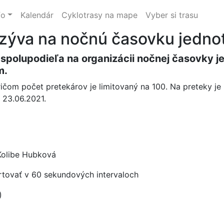
fo
Kalendár
Cyklotrasy na mape
Vyber si trasu
ýva na nočnú časovku jednot
polupodieľa na organizácii nočnej časovky j
m.
ričom počet pretekárov je limitovaný na 100. Na preteky je 
 23.06.2021.
Kolibe Hubková
artovať v 60 sekundových intervaloch
)