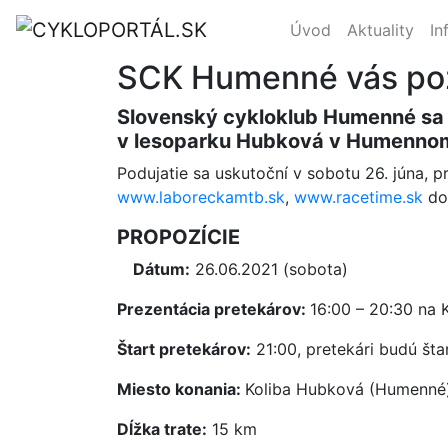
Úvod
Aktuality
In
SCK Humenné vás poz
Slovenský cykloklub Humenné sa s
v lesoparku Hubková v Humenno
Podujatie sa uskutoční v sobotu 26. júna, p
www.laboreckamtb.sk
,
www.racetime.sk
do
PROPOZÍCIE
Dátum:
26.06.2021 (sobota)
Prezentácia pretekárov:
16:00 – 20:30 na 
Štart pretekárov:
21:00, pretekári budú št
Miesto konania:
Koliba Hubková (Humenné
Dĺžka trate:
15 km