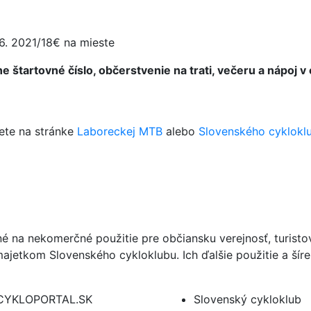
6. 2021/18€ na mieste
 štartovné číslo, občerstvenie na trati, večeru a nápoj v ci
dete na stránke
Laboreckej MTB
alebo
Slovenského cyklokl
né na nekomerčné použitie pre občiansku verejnosť, turist
ajetkom Slovenského cykloklubu. Ich ďalšie použitie a ší
CYKLOPORTAL.SK
Slovenský cykloklub