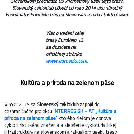
Slovenskom prechádza 89 kilometrový úsek tejto trasy.
Slovenský cykloklub pôsobí od roku 2014 ako národný
koordinátor EuroVelo trás na Slovensku a teda i tohto úseku.
Viac o vedení celej
trasy EuroVelo 13
sa dozviete na
oficiálnej stránke
www.eurovelo.com.
Kultúra a príroda na zelenom páse
V roku 2019 sa
Slovenský cykloklub
zapojil do
cezhraničného projektu
INTERREG SK – AT „Kultúra a
príroda na zelenom páse“
ktorého cieľom je obnova
cykloturistického značenia a zlepšenie cykloturistickej
infraštruktúry na slovenskom a rakúskom úseku trasy