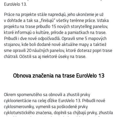
EuroVelo 13.
Práce na projekte stále napredujú, jeho ukončenie je už
v dohľade a tak sa „finišujú“ všetky terénne práce. Vďaka
projektu na trase pribudlo 15 nových storytelling panelov,
ktoré informujú o kultúre, prírode a pamiatkach na trase.
Pribudli i dve nové odpočívadlá. Opravili sme 5 mapových
stojanov, kde boli dodané nové aktuálne mapy a taktiež
sme opravili 20 náučných panelov, ktoré doteraz popri trase
chátrali. Očistili sa aj niektoré úseky na trase.
Obnova značenia na trase EuroVelo 13
Okrem spomenutého sa obnovili a zhustili prvky
cykloorientácie na celej dĺžke EuroVelo 13. Pribudli nové
cyklosmerovníky, vymenili sa poškodené prvky
cykloturistického značenia, doplnili sa chýbajú prvky, zhustila