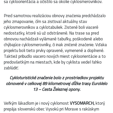
sa cykloorientácia a očistilo sa okolie cyklosmerovníkov.
Pred samotnou realizáciou obnovy značenia predchádzalo
jeho zmapovanie, čím sa zisťoval aktuálny stav
cyklosmerovníkov a cyklotabuliek. Zistené boli viaceré
nedostatky, ktoré sú už odstránené. Na trase sa pred
obnovou nachádzali vylámané tabuľky, poškodené alebo
chýbajúce cyklosmerovníky, či inak zničené značenie. Vďaka
projektu boli tieto prvky opravené, vymenené a doplnené.
Taktiež pribudlo viacero nových miest cykloorientácie a to
predovšetkým na miestach, kde by cyklista vedel ľahko
zablúdiť.
Cykloturistické značenie bolo z prostriedkov projektu
obnovené v celkovej 89 kilometrovej dĺžke trasy EuroVelo
13 – Cesta Železnej opony.
Veľkým lákadlom je i nový cyklomost
VYSOMARCH,
ktorý
prepája slovenskú obec Vysokú pri Morave s rakúskym