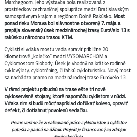
Marchegoom. Jeho výstavba bola realizovaná z
prostriedkov cezhraničnej spolupráce medzi Bratislavským
samosprávnym krajom a regiónom Dolné Rakúsko.
Most
ponad rieku Morava bol slávnostne otvorený 7. mája a
prepája slovenský úsek medzinárodnej trasy EuroVelo 13 s
rakúskou národnou trasou KTM.
Cyklisti si vďaka mostu vedia spraviť približne 20
kilometrové „kolečko“ medzi VYSOMARCHOM a
Cyklomostom Slobody. Úsek je vhodný na krátke rodinné
cyklovýlety, cyklotréning, či ľahkú cykloturistiku. Nový most
sa nachádza priamo na medzinárodnej trase EuroVelo 13.
V rámci projektu pribudnú na trase ešte tri nové
cykloservisné stojany, ktoré napomôžu cyklistom v núdzi.
Vďaka nim si budú môcť napríklad dofúkať koleso, opraviť
defekt, či dotiahnuť povolenú sedačku.
Pevne veríme že zrealizované práce cykloturistov a cyklistov
potešia a padnú na úžitok. Projekt je financovaný zo zdrojov
Európskej Únie.