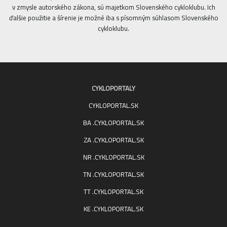
v zmysle autorského zákona, sú majetkom Slovenského cykloklubu. Ich
ďalšie použitie a šírenie je možné iba s písomným súhlasom Slovenského
cykloklubu.
CYKLOPORTALY
CYKLOPORTAL.SK
BA .CYKLOPORTAL.SK
ZA .CYKLOPORTAL.SK
NR .CYKLOPORTAL.SK
TN .CYKLOPORTAL.SK
TT .CYKLOPORTAL.SK
KE .CYKLOPORTAL.SK