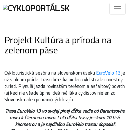
Projekt Kultúra a príroda na
zelenom páse
Cykloturistická sezóna na slovenskom úseku
EuroVelo 13
je
už v plnom prúde. Trasu brázdia nielen cyklisti ale i miestny
turisti. Plynulá jazda rovinatým terénom a asfaltový povrch
(aj keď nie všade úplne ideálny) láka cyklistov nielen zo
Slovenska ale i prihraničných krajín.
Trasa EuroVelo 13 vo svojej plnej dĺžke vedie od Barentsovho
mora k Čiernemu moru. Celá dĺžka trasy je skoro 10 tisíc
kilometrov a je najdlhšou EuroVelo trasou doposiaľ.