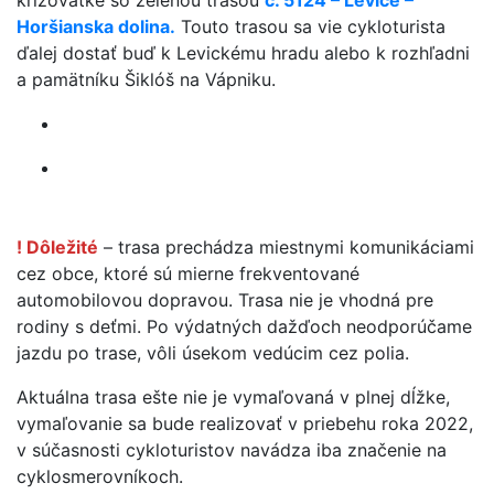
križovatke so zelenou trasou
č. 5124 – Levice –
Horšianska dolina.
Touto trasou sa vie cykloturista
ďalej dostať buď k Levickému hradu alebo k rozhľadni
a pamätníku Šiklóš na Vápniku.
! Dôležité
– trasa prechádza miestnymi komunikáciami
cez obce, ktoré sú mierne frekventované
automobilovou dopravou. Trasa nie je vhodná pre
rodiny s deťmi. Po výdatných dažďoch neodporúčame
jazdu po trase, vôli úsekom vedúcim cez polia.
Aktuálna trasa ešte nie je vymaľovaná v plnej dĺžke,
vymaľovanie sa bude realizovať v priebehu roka 2022,
v súčasnosti cykloturistov navádza iba značenie na
cyklosmerovníkoch.