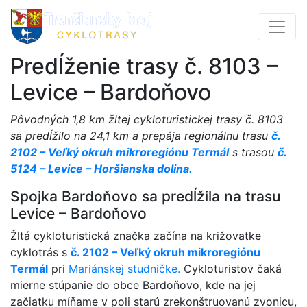
Predĺženie trasy č. 8103 –
Levice – Bardoňovo
Pôvodných 1,8 km žltej cykloturistickej trasy č. 8103
sa predĺžilo na 24,1 km a prepája regionálnu trasu
č.
2102 – Veľký okruh mikroregiónu Termál
s trasou
č.
5124 – Levice – Horšianska dolina.
Spojka Bardoňovo sa predĺžila na trasu
Levice – Bardoňovo
Žltá cykloturistická značka začína na križovatke
cyklotrás s
č. 2102 – Veľký okruh mikroregiónu
Termál
pri
Mariánskej studničke.
Cykloturistov čaká
mierne stúpanie do obce Bardoňovo, kde na jej
začiatku míňame v poli starú zrekonštruovanú zvonicu,