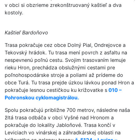
v obci si obzrieme zrekonštruovaný kaštieľ a dva
kostoly.
Kaštieľ Bardoňovo
Trasa pokračuje cez obce Dolný Pial, Ondrejovce a
Tekovský hrádok. Tu trasa mení povrch z asfaltu na
nespevnenú poľnú cestu. Svojim trasovaním lemuje
rieku Hron, prechádza obslužnými cestami pre
poľnohospodárske stroje a poliami až prídeme do
obce Turá. Tu trasa prejde úzkou lávkou ponad Hron a
pokračuje lesnou cestičkou ku križovatke s
010 –
Pohronskou cyklomagistrálou.
Spolu pokračujú približne 700 metrov, následne naša
žltá trasa odbáča v obci Vyšné nad Hronom a
pokračuje do lokality Jabloňové. Trasa končí v
Leviciach vo vinárskej a záhradkárskej oblasti na