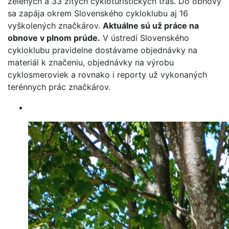
zelených a 33 žltých cykloturistických trás. Do obnovy
sa zapája okrem Slovenského cykloklubu aj 16
vyškolených značkárov.
Aktuálne sú už práce na
obnove v plnom prúde.
V ústredí Slovenského
cykloklubu pravidelne dostávame objednávky na
materiál k značeniu, objednávky na výrobu
cyklosmeroviek a rovnako i reporty už vykonaných
terénnych prác značkárov.