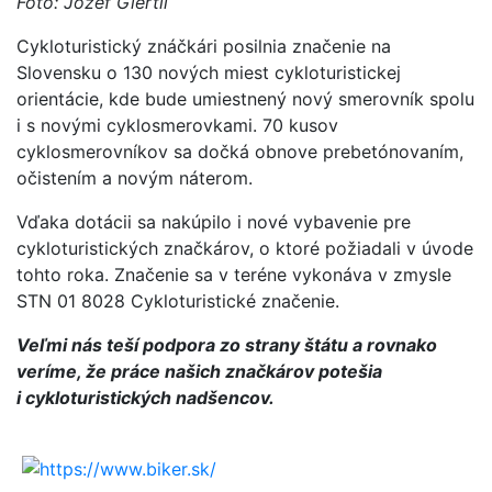
Foto: Jozef Giertli
Cykloturistický znáčkári posilnia značenie na
Slovensku o 130 nových miest cykloturistickej
orientácie, kde bude umiestnený nový smerovník spolu
i s novými cyklosmerovkami. 70 kusov
cyklosmerovníkov sa dočká obnove prebetónovaním,
očistením a novým náterom.
Vďaka dotácii sa nakúpilo i nové vybavenie pre
cykloturistických značkárov, o ktoré požiadali v úvode
tohto roka. Značenie sa v teréne vykonáva v zmysle
STN 01 8028 Cykloturistické značenie.
Veľmi nás teší podpora zo strany štátu a rovnako
veríme, že práce našich značkárov potešia
i cykloturistických nadšencov.