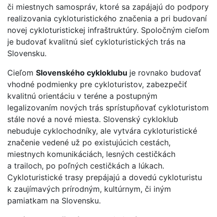
či miestnych samospráv, ktoré sa zapájajú do podpory
realizovania cykloturistického značenia a pri budovaní
novej cykloturistickej infraštruktúry. Spoločným cieľom
je budovať kvalitnú sieť cykloturistických trás na
Slovensku.
Cieľom
Slovenského cykloklubu
je rovnako budovať
vhodné podmienky pre cykloturistov, zabezpečiť
kvalitnú orientáciu v teréne a postupným
legalizovaním nových trás sprístupňovať cykloturistom
stále nové a nové miesta. Slovenský cykloklub
nebuduje cyklochodníky, ale vytvára cykloturistické
značenie vedené už po existujúcich cestách,
miestnych komunikáciách, lesných cestičkách
a trailoch, po poľných cestičkách a lúkach.
Cykloturistické trasy prepájajú a dovedú cykloturistu
k zaujímavých prírodným, kultúrnym, či iným
pamiatkam na Slovensku.