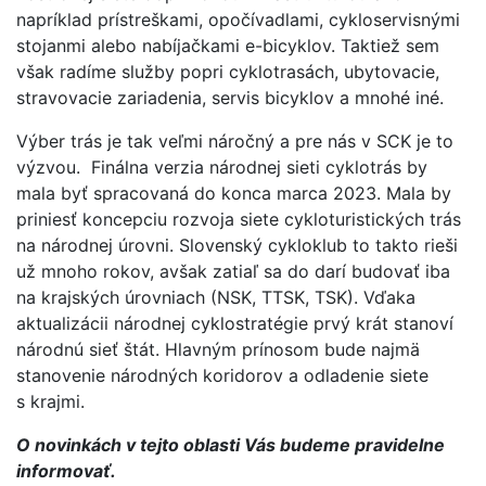
napríklad prístreškami, opočívadlami, cykloservisnými
stojanmi alebo nabíjačkami e-bicyklov. Taktiež sem
však radíme služby popri cyklotrasách, ubytovacie,
stravovacie zariadenia, servis bicyklov a mnohé iné.
Výber trás je tak veľmi náročný a pre nás v SCK je to
výzvou. Finálna verzia národnej sieti cyklotrás by
mala byť spracovaná do konca marca 2023. Mala by
priniesť koncepciu rozvoja siete cykloturistických trás
na národnej úrovni. Slovenský cykloklub to takto rieši
už mnoho rokov, avšak zatiaľ sa do darí budovať iba
na krajských úrovniach (NSK, TTSK, TSK). Vďaka
aktualizácii národnej cyklostratégie prvý krát stanoví
národnú sieť štát. Hlavným prínosom bude najmä
stanovenie národných koridorov a odladenie siete
s krajmi.
O novinkách v tejto oblasti Vás budeme pravidelne
informovať.