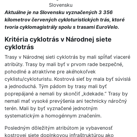
Slovensku
Aktuálne je na Slovensku vyznačených 3 356
kilometrov červených cykloturistických trás, ktoré
tvoria cyklomagistrály spolu s trasami EuroVelo.
Kritéria cyklotrás v Národnej siete
cyklotrás
Trasy v Národnej sieti cyklotrás by mali spĺňať viaceré
atribúty. Trasy by mali byť v prvom rade bezpečné,
pohodlné a atraktívne pre akéhokoľvek
cyklistu/cykloturistu. Kostrová sieť by mala byť súvislá
a jednoduchá. Tým pádom by trasy mali byť
poprepájané a nemali by skončiť „kdekade.“ Trasy by
nemali mať vysoké prevýšenia ani technicky náročný
terén. Mali by byť vyznačené jednotným
systematickým a homogénnym značením.
Posledným dôležitým atribútom je vybavenosť
kostrovej siete doplnkovou infraštruktúrou ako