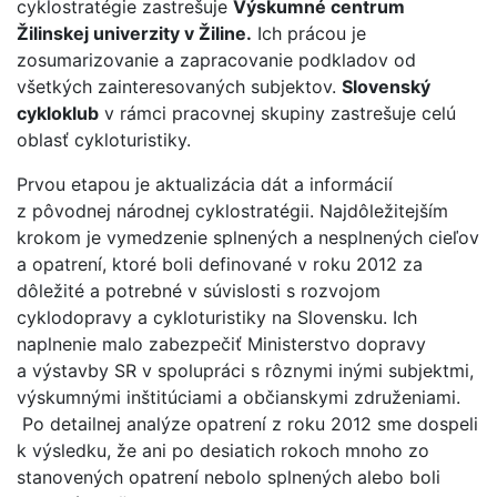
cyklostratégie zastrešuje
Výskumné centrum
Žilinskej univerzity v Žiline.
Ich prácou je
zosumarizovanie a zapracovanie podkladov od
všetkých zainteresovaných subjektov.
Slovenský
cykloklub
v rámci pracovnej skupiny zastrešuje celú
oblasť cykloturistiky.
Prvou etapou je aktualizácia dát a informácií
z pôvodnej národnej cyklostratégii. Najdôležitejším
krokom je vymedzenie splnených a nesplnených cieľov
a opatrení, ktoré boli definované v roku 2012 za
dôležité a potrebné v súvislosti s rozvojom
cyklodopravy a cykloturistiky na Slovensku. Ich
naplnenie malo zabezpečiť Ministerstvo dopravy
a výstavby SR v spolupráci s rôznymi inými subjektmi,
výskumnými inštitúciami a občianskymi združeniami.
Po detailnej analýze opatrení z roku 2012 sme dospeli
k výsledku, že ani po desiatich rokoch mnoho zo
stanovených opatrení nebolo splnených alebo boli