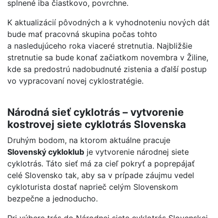
splnené iba čiastkovo, povrchne.
K aktualizácií pôvodných a k vyhodnoteniu nových dát
bude mať pracovná skupina počas tohto
a nasledujúceho roka viaceré stretnutia. Najbližšie
stretnutie sa bude konať začiatkom novembra v Žiline,
kde sa predostrú nadobudnuté zistenia a ďalší postup
vo vypracovaní novej cyklostratégie.
Národná sieť cyklotrás – vytvorenie
kostrovej siete cyklotrás Slovenska
Druhým bodom, na ktorom aktuálne pracuje
Slovenský cykloklub
je vytvorenie národnej siete
cyklotrás. Táto sieť má za cieľ pokryť a poprepájať
celé Slovensko tak, aby sa v prípade záujmu vedel
cykloturista dostať naprieč celým Slovenskom
bezpečne a jednoducho.
Pri výbere trás do Národnej siete cyklotrás Slovenskej