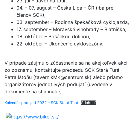
23. júl – Javorina tour,
04. – 07. august – Česká Lípa – ČR (iba pre
členov SCK),
03. september – Rodinná špekáčková cyklojazda,
17. september – Moravské vinohrady – Blatnička,
08. október – Bošáckou dolinou,
22. október – Ukončenie cyklosezóny.
V prípade záujmu o zúčastnenie sa na akejkoľvek akcii
zo zoznamu, kontaktujte predsedu SCK Stará Turá –
Petra Ištoňu (tavernikMK@centrum.sk) alebo priamo
organizátorov jednotlivých podujatí (uvedené v
dokumente na stiahnutie).
Kalendár podujatí 2022 – SCK Stará Turá
Stiahnuť