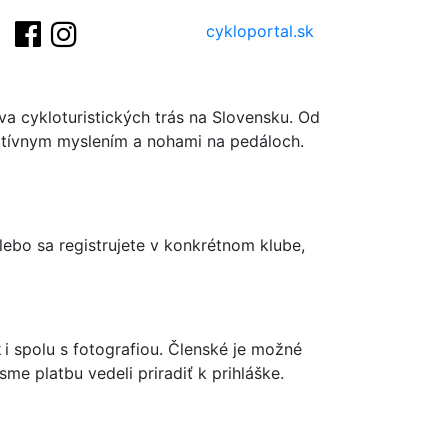
cykloportal.sk
va cykloturistických trás na Slovensku. Od
itívnym myslením a nohami na pedáloch.
ebo sa registrujete v konkrétnom klube,
k
i spolu s fotografiou. Členské je možné
e platbu vedeli priradiť k prihláške.