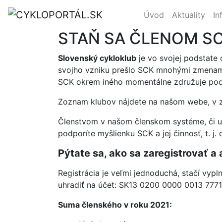
Úvod
Aktuality
In
STAŇ SA ČLENOM S
Slovenský cykloklub
je vo svojej podstate 
svojho vzniku prešlo SCK mnohými zmenami
SCK okrem iného momentálne združuje po
Zoznam klubov nájdete na našom webe, v 
Členstvom v našom členskom systéme, či už
podporíte myšlienku SCK a jej činnosť, t. j
Pýtate sa, ako sa zaregistrovať a
Registrácia je veľmi jednoduchá, stačí vypl
uhradiť na účet: SK13 0200 0000 0013 7771 
Suma členského v roku 2021: