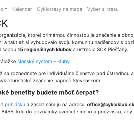
fo
Kalendár
Cyklotrasy na mape
Vyber si trasu
CK
organizácia, ktorej primárnou činnosťou je značenie a obno
 a taktiež si vybudovalo svoju komunitu nadšencov s poz
d sebou
15 regionálnych klubov
a ústredie SCK Piešťany.
záložke
členský systém – kluby.
 sa rozhodnete pre individuálne členstvo pod ústredňou al
. cykloturistické značenie naprieč Slovenskom.
 aké benefity budete môcť čerpať?
niť
prihlášku
a zaslať nám ju na adresu:
office@cykloklub.s
8455, kde do poznámky uvediete meno a priezvisko, aby sm