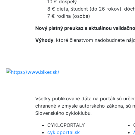
10 € dospelý
8 € dieťa, študent (do 26 rokov), dô
7 € rodina (osoba)
Nový platný preukaz s aktuálnou validač
Výhody
, ktoré členstvom nadobudnete náj
Všetky publikované dáta na portáli sú urče
chránené v zmysle autorského zákona, sú m
Slovenského cykloklubu.
CYKLOPORTALY
cykloportal.sk