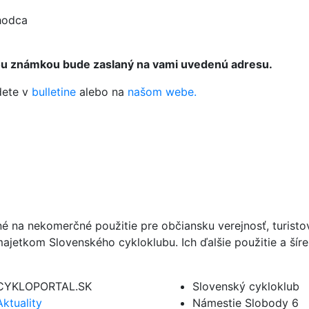
chodca
nou známkou bude zaslaný na vami uvedenú adresu.
dete v
bulletine
alebo na
našom webe.
né na nekomerčné použitie pre občiansku verejnosť, turist
ajetkom Slovenského cykloklubu. Ich ďalšie použitie a ší
CYKLOPORTAL.SK
Slovenský cykloklub
Aktuality
Námestie Slobody 6