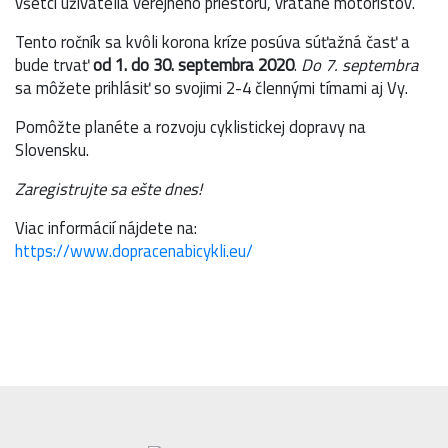
všetci užívatelia verejného priestoru, vrátane motoristov.
Tento ročník sa kvôli korona kríze posúva súťažná časť a
bude trvať
od 1. do 30. septembra 2020
.
Do 7. septembra
sa môžete prihlásiť so svojimi 2-4 člennými tímami aj Vy.
Pomôžte planéte a rozvoju cyklistickej dopravy na
Slovensku.
Zaregistrujte sa ešte dnes!
Viac informácií nájdete na:
https://www.dopracenabicykli.eu/