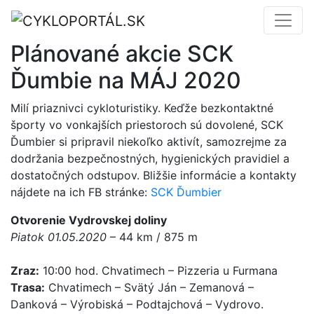
Plánované akcie SCK
Ďumbie na MÁJ 2020
Milí priaznivci cykloturistiky. Keďže bezkontaktné
športy vo vonkajších priestoroch sú dovolené, SCK
Ďumbier si pripravil niekoľko aktivít, samozrejme za
dodržania bezpečnostných, hygienických pravidiel a
dostatočných odstupov. Bližšie informácie a kontakty
nájdete na ich FB stránke:
SCK Ďumbier
Otvorenie Vydrovskej doliny
Piatok 01.05.2020
– 44 km / 875 m
Zraz:
10:00 hod. Chvatimech – Pizzeria u Furmana
Trasa:
Chvatimech – Svätý Ján – Zemanová –
Danková – Výrobiská – Podtajchová – Vydrovo.