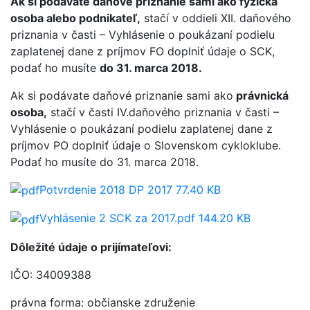
Ak si podávate daňové priznanie sami ako fyzická
osoba alebo podnikateľ,
stačí v oddieli XII. daňového
priznania v časti – Vyhlásenie o poukázaní podielu
zaplatenej dane z príjmov FO doplniť údaje o SCK,
podať ho musíte
do 31. marca 2018.
Ak si podávate daňové priznanie sami ako
právnická
osoba,
stačí v časti IV.daňového priznania v časti –
Vyhlásenie o poukázaní podielu zaplatenej dane z
príjmov PO doplniť údaje o Slovenskom cykloklube.
Podať ho musíte do 31. marca 2018.
Potvrdenie 2018 DP 2017
77.40 KB
Vyhlásenie 2 SCK za 2017.pdf
144.20 KB
Dôležité údaje o prijímateľovi:
IČO: 34009388
právna forma: občianske združenie