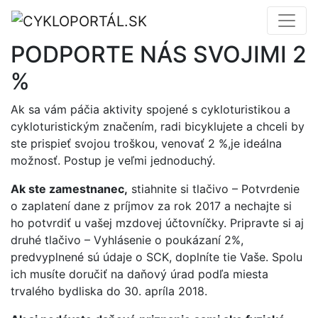
PODPORTE NÁS SVOJIMI 2
%
Ak sa vám páčia aktivity spojené s cykloturistikou a
cykloturistickým značením, radi bicyklujete a chceli by
ste prispieť svojou troškou, venovať 2 %,je ideálna
možnosť. Postup je veľmi jednoduchý.
Ak ste zamestnanec,
stiahnite si tlačivo – Potvrdenie
o zaplatení dane z príjmov za rok 2017 a nechajte si
ho potvrdiť u vašej mzdovej účtovníčky. Pripravte si aj
druhé tlačivo – Vyhlásenie o poukázaní 2%,
predvyplnené sú údaje o SCK, doplníte tie Vaše. Spolu
ich musíte doručiť na daňový úrad podľa miesta
trvalého bydliska do 30. apríla 2018.