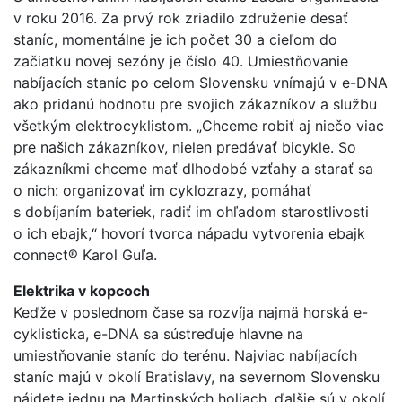
v roku 2016. Za prvý rok zriadilo združenie desať
staníc, momentálne je ich počet 30 a cieľom do
začiatku novej sezóny je číslo 40. Umiestňovanie
nabíjacích staníc po celom Slovensku vnímajú v e-DNA
ako pridanú hodnotu pre svojich zákazníkov a službu
všetkým elektrocyklistom. „Chceme robiť aj niečo viac
pre našich zákazníkov, nielen predávať bicykle. So
zákazníkmi chceme mať dlhodobé vzťahy a starať sa
o nich: organizovať im cyklozrazy, pomáhať
s dobíjaním bateriek, radiť im ohľadom starostlivosti
o ich ebajk,“ hovorí tvorca nápadu vytvorenia ebajk
connect® Karol Guľa.
Elektrika v kopcoch
Keďže v poslednom čase sa rozvíja najmä horská e-
cyklisticka, e-DNA sa sústreďuje hlavne na
umiestňovanie staníc do terénu. Najviac nabíjacích
staníc majú v okolí Bratislavy, na severnom Slovensku
nájdete jednu na Martinských holiach, ďalšie sú v okolí