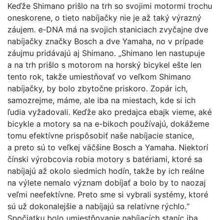
Keďže Shimano prišlo na trh so svojimi motormi trochu
oneskorene, o tieto nabíjačky nie je až taký výrazný
záujem. e-DNA má na svojich staniciach zvyčajne dve
nabíjačky značky Bosch a dve Yamaha, no v prípade
záujmu pridávajú aj Shimano. „Shimano len nastupuje
a na trh prišlo s motorom na horský bicykel ešte len
tento rok, takže umiestňovať vo veľkom Shimano
nabíjačky, by bolo zbytočne priskoro. Zopár ich,
samozrejme, máme, ale iba na miestach, kde si ich
ľudia vyžadovali. Keďže ako predajca ebajk vieme, aké
bicykle a motory sa na e-bikoch používajú, dokážeme
tomu efektívne prispôsobiť naše nabíjacie stanice,
a preto sú to veľkej väčšine Bosch a Yamaha. Niektorí
čínski výrobcovia robia motory s batériami, ktoré sa
nabíjajú až okolo siedmich hodín, takže by ich reálne
na výlete nemalo význam dobíjať a bolo by to naozaj
veľmi neefektívne. Preto sme si vybrali systémy, ktoré
sú už dokonalejšie a nabíjajú sa relatívne rýchlo.“
Spočiatku bolo umiestňovanie nabíjacích staníc iba