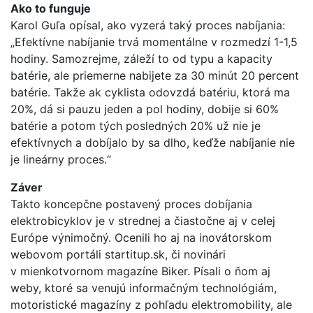
Ako to funguje
Karol Guľa opísal, ako vyzerá taký proces nabíjania:
„Efektívne nabíjanie trvá momentálne v rozmedzí 1-1,5
hodiny. Samozrejme, záleží to od typu a kapacity
batérie, ale priemerne nabijete za 30 minút 20 percent
batérie. Takže ak cyklista odovzdá batériu, ktorá ma
20%, dá si pauzu jeden a pol hodiny, dobije si 60%
batérie a potom tých posledných 20% už nie je
efektívnych a dobíjalo by sa dlho, keďže nabíjanie nie
je lineárny proces.“
Záver
Takto koncepčne postavený proces dobíjania
elektrobicyklov je v strednej a čiastočne aj v celej
Európe výnimočný. Ocenili ho aj na inovátorskom
webovom portáli startitup.sk, či novinári
v mienkotvornom magazíne Biker. Písali o ňom aj
weby, ktoré sa venujú informačným technológiám,
motoristické magazíny z pohľadu elektromobility, ale