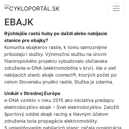
EBAJK
Rýchlejšie rastú huby po daždi alebo nabíjacie
stanice pre ebajky?
Komunita ebajkerov rastie, k tomu samozrejme
pribúdajú i služby. Výnimočnú službu na úrovni
filantropického projektu vybudovalo občianske
združenie e-DNA (elektromobilita v krvi). Ide o sieť
nabíjacích staníc ebajk connect®, ktorých počet po
celom Slovensku prudko rastie. Služba je zdarma.
Unikát v Strednej Európe
e-DNA vzniklo v roku 2015 ako iniciatíva predajcu
elektrobicyklov ebajk – Svet elektrobicyklov. Založili
športový oddiel ebajk racing a hlavným účelom
združenia bola propagácia elektromobility.
S umiestňovaním nabíjacích staníc začala organizácia