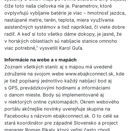
čiže toto naša cieľovka nie je. Parametrov, ktoré
ovplyvňujú vybíjanie batérie je viac – hmotnosť jazdca,
nastúpané metre, terén, teplota, miera využívania
asistenčných systémov a tiež napríklad, či viete dobre
radiť. A keď si toto všetko dáme dokopy, je jasné, že
v horských oblastiach sú nabíjacie stanice omnoho
viac potrebné,“ vysvetlil Karol Guľa.
Informácie na webe a v mapách
Zoznam všetkých staníc aj s mapou má uvedené
združenie na svojom webe www.ebajkconnect.sk, kde
je tiež popísaný jednotlivo každý nabíjací bod aj
s GPS, prevádzkovými hodinami a informáciami
o danom mieste. Body sú implementované aj
v niektorých online cyklomapách. Okrem webového
portálu akčnejšie novinky uverejňuje skupina na
Facebooku s názvom ebajkconnect.sk. O to celé sa
stará koordinátor pre západné Slovensko a project
manager Roman Pikaly, ktorý veľmi často chodí