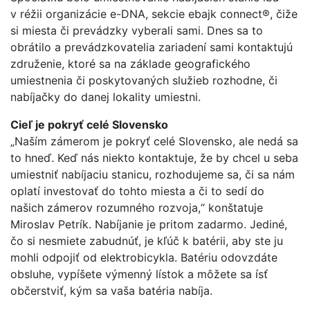
v réžii organizácie e-DNA, sekcie ebajk connect®, čiže
si miesta či prevádzky vyberali sami. Dnes sa to
obrátilo a prevádzkovatelia zariadení sami kontaktujú
združenie, ktoré sa na základe geografického
umiestnenia či poskytovaných služieb rozhodne, či
nabíjačky do danej lokality umiestni.
Cieľ je pokryť celé Slovensko
„Naším zámerom je pokryť celé Slovensko, ale nedá sa
to hneď. Keď nás niekto kontaktuje, že by chcel u seba
umiestniť nabíjaciu stanicu, rozhodujeme sa, či sa nám
oplatí investovať do tohto miesta a či to sedí do
našich zámerov rozumného rozvoja,“ konštatuje
Miroslav Petrík. Nabíjanie je pritom zadarmo. Jediné,
čo si nesmiete zabudnúť, je kľúč k batérii, aby ste ju
mohli odpojiť od elektrobicykla. Batériu odovzdáte
obsluhe, vypíšete výmenný lístok a môžete sa ísť
občerstviť, kým sa vaša batéria nabíja.