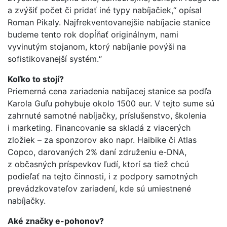
a zvýšiť počet či pridať iné typy nabíjačiek,“ opísal
Roman Pikaly. Najfrekventovanejšie nabíjacie stanice
budeme tento rok dopĺňať originálnym, nami
vyvinutým stojanom, ktorý nabíjanie povýši na
sofistikovanejší systém.“
Koľko to stojí?
Priemerná cena zariadenia nabíjacej stanice sa podľa
Karola Guľu pohybuje okolo 1500 eur. V tejto sume sú
zahrnuté samotné nabíjačky, príslušenstvo, školenia
i marketing. Financovanie sa skladá z viacerých
zložiek – za sponzorov ako napr. Haibike či Atlas
Copco, darovaných 2% daní združeniu e-DNA,
z občasných príspevkov ľudí, ktorí sa tiež chcú
podieľať na tejto činnosti, i z podpory samotných
prevádzkovateľov zariadení, kde sú umiestnené
nabíjačky.
Aké značky e-pohonov?