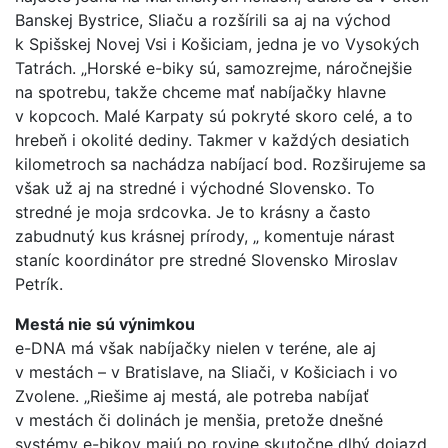
Banskej Bystrice, Sliaču a rozšírili sa aj na východ
k Spišskej Novej Vsi i Košiciam, jedna je vo Vysokých
Tatrách. „Horské e-biky sú, samozrejme, náročnejšie
na spotrebu, takže chceme mať nabíjačky hlavne
v kopcoch. Malé Karpaty sú pokryté skoro celé, a to
hrebeň i okolité dediny. Takmer v každých desiatich
kilometroch sa nachádza nabíjací bod. Rozširujeme sa
však už aj na stredné i východné Slovensko. To
stredné je moja srdcovka. Je to krásny a často
zabudnutý kus krásnej prírody, „ komentuje nárast
staníc koordinátor pre stredné Slovensko Miroslav
Petrík.
Mestá nie sú výnimkou
e-DNA má však nabíjačky nielen v teréne, ale aj
v mestách – v Bratislave, na Sliači, v Košiciach i vo
Zvolene. „Riešime aj mestá, ale potreba nabíjať
v mestách či dolinách je menšia, pretože dnešné
systémy e-bikov majú po rovine skutočne dlhý dojazd,