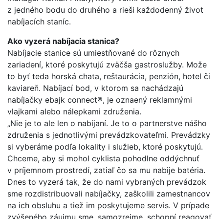
z jedného bodu do druhého a rieši každodenný život
nabíjacích staníc.
Ako vyzerá nabíjacia stanica?
Nabíjacie stanice sú umiestňované do rôznych
zariadení, ktoré poskytujú zväčša gastroslužby. Može
to byť teda horská chata, reštaurácia, penzión, hotel či
kaviareň. Nabíjací bod, v ktorom sa nachádzajú
nabíjačky ebajk connect®, je oznaený reklamnými
vlajkami alebo nálepkami združenia.
„Nie je to ale len o nabíjaní. Je to o partnerstve nášho
združenia s jednotlivými prevádzkovateľmi. Prevádzky
si vyberáme podľa lokality i služieb, ktoré poskytujú.
Chceme, aby si mohol cyklista pohodlne oddýchnuť
v príjemnom prostredí, zatiaľ čo sa mu nabije batéria.
Dnes to vyzerá tak, že do nami vybraných prevádzok
sme rozdistribuovali nabíjačky, zaškolili zamestnancov
na ich obsluhu a tiež im poskytujeme servis. V prípade
zvýšeného záujmu sme, samozrejme, schopní reagovať